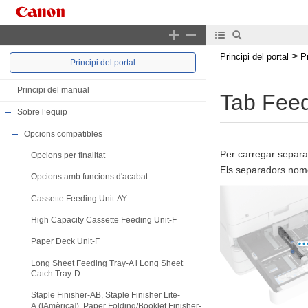
>
Principi del portal
P
Principi del portal
Principi del manual
Tab Feed
Sobre l’equip
Opcions compatibles
Per carregar separad
Opcions per finalitat
Els separadors nomé
Opcions amb funcions d'acabat
Cassette Feeding Unit-AY
High Capacity Cassette Feeding Unit-F
Paper Deck Unit-F
Long Sheet Feeding Tray-A i Long Sheet
Catch Tray-D
Staple Finisher-AB, Staple Finisher Lite-
A ([Amèrica]), Paper Folding/Booklet Finisher-