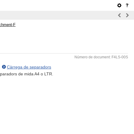
achment-F
Número de document: F4LS-00S
.
Càrrega de separadors
separadors de mida A4 o LTR.