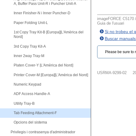
A, Buffer Pass Unit-R i Puncher Unit-A
Inner Finisher-N i Inner Puncher-D
imageFORCE C5170 / 
Paper Folding Unit-L
Guia de l'usuari
Si no trobeu el
1st Copy Tray Kit-B [Europa][L'Amèrica del
Nord]
Buscar manuals 
3rd Copy Tray Kit-A
Please be sure to r
Inner 2way Tray-M
Platen Cover-Y [L'Amèrica del Nord]
USRMA-9299-02
2
Printer Cover-M [Europa][L'Amèrica del Nord]
Numeric Keypad
ADF Access Handle-A
Utility Tray-B
Tab Feeding Attachment-F
Opcions del sistema
Privilegis i contrasenya d'administrador