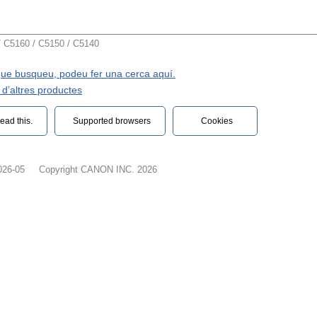
C5160 / C5150 / C5140
 que busqueu, podeu fer una cerca aquí.
d’altres productes
ead this.‎
Supported browsers
Cookies
026-05
Copyright CANON INC. 2026