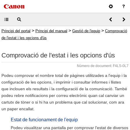
>
>
>
Principi del portal
Principi del manual
Gestió de l'equip
Comprovació
de l'estat i les opcions d'ús
Comprovació de l'estat i les opcions d'ús
Número de document: F4LS-0L7
Podeu comprovar el nombre total de pàgines utilitzades a l'equip i la
configuració de les opcions, i imprimir i consultar informes i llistes
que inclouen els resultats i la configuració de la comunicació. També
podeu rebre notificacions per correu electrònic quan cal canviar un
cartutx de tòner o si hi ha un problema que cal solucionar, com ara
un paper encallat.
Estat de funcionament de l'equip
Podeu visualitzar una pantalla per comprovar l'estat de diversos