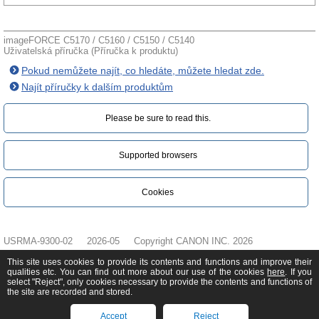
imageFORCE C5170 / C5160 / C5150 / C5140
Uživatelská příručka (Příručka k produktu)
Pokud nemůžete najít, co hledáte, můžete hledat zde.
Najít příručky k dalším produktům
Please be sure to read this.‎
Supported browsers
Cookies
USRMA-9300-02
2026-05
Copyright CANON INC. 2026
This site uses cookies to provide its contents and functions and improve their
qualities etc. You can find out more about our use of the cookies
here
. If you
select "Reject", only cookies necessary to provide the contents and functions of
the site are recorded and stored.
Accept
Reject