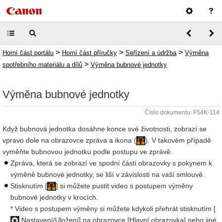
>
>
>
Horní část portálu
Horní část příručky
Seřízení a údržba
Výměna
>
spotřebního materiálu a dílů
Výměna bubnové jednotky
Výměna bubnové jednotky
Číslo dokumentu: F54K-114
Když bubnová jednotka dosáhne konce své životnosti, zobrazí se
vpravo dole na obrazovce zpráva a ikona (
). V takovém případě
vyměňte bubnovou jednotku podle postupu ve zprávě.
Zpráva, která se zobrazí ve spodní části obrazovky s pokynem k
výměně bubnové jednotky, se liší v závislosti na vaší smlouvě.
Stisknutím [
] si můžete pustit video s postupem výměny
bubnové jednotky v krocích.
* Video s postupem výměny si můžete kdykoli přehrát stisknutím [
Nastavení/Uložení] na obrazovce [Hlavní obrazovka] nebo jiné