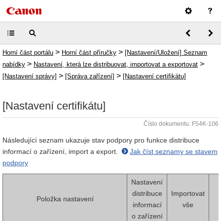
>
>
Horní část portálu
Horní část příručky
[Nastavení/Uložení] Seznam
>
>
nabídky
Nastavení, která lze distribuovat, importovat a exportovat
>
>
[Nastavení správy]
[Správa zařízení]
[Nastavení certifikátu]
[Nastavení certifikátu]
Číslo dokumentu: F54K-106
Následující seznam ukazuje stav podpory pro funkce distribuce
informací o zařízení, import a export.
Jak číst seznamy se stavem
podpory
Nastavení
distribuce
Importovat
Položka nastavení
informací
vše
o zařízení