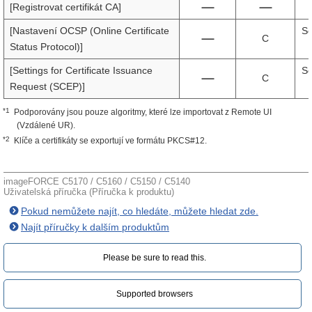
[Registrovat certifikát CA]
[Nastavení OCSP (Online Certificate
Se
C
Status Protocol)]
[Settings for Certificate Issuance
Se
C
Request (SCEP)]
*1
Podporovány jsou pouze algoritmy, které lze importovat z Remote UI
(Vzdálené UR).
*2
Klíče a certifikáty se exportují ve formátu PKCS#12.
imageFORCE C5170 / C5160 / C5150 / C5140
Uživatelská příručka (Příručka k produktu)
Pokud nemůžete najít, co hledáte, můžete hledat zde.
Najít příručky k dalším produktům
Please be sure to read this.‎
Supported browsers