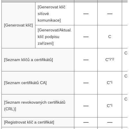
[Generovat klíč
síťové
komunikace]
[Generovat klíč]
[Generovat/Aktual.
klíč podpisu
C
zařízení]
Ce
*1*2
[Seznam klíčů a certifikátů]
C
Ce
*1
[Seznam certifikátů CA]
C
Ce
[Seznam revokovaných certifikátů
*1
C
(CRL)]
[Registrovat klíč a certifikát]