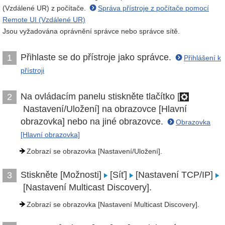
(Vzdálené UR) z počítače.
Správa přístroje z počítače pomocí
Remote UI (Vzdálené UR)
Jsou vyžadována oprávnění správce nebo správce sítě.
Přihlaste se do přístroje jako správce.
1
Přihlášení k
přístroji
Na ovládacím panelu stiskněte tlačítko [
2
Nastavení/Uložení] na obrazovce [Hlavní
obrazovka] nebo na jiné obrazovce.
Obrazovka
[Hlavní obrazovka]
Zobrazí se obrazovka [Nastavení/Uložení].
Stiskněte [Možnosti]
[Síť]
[Nastavení TCP/IP]
3
[Nastavení Multicast Discovery].
Zobrazí se obrazovka [Nastavení Multicast Discovery].