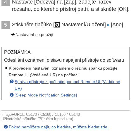
Nastavte [Odezva] na [Zap], zadejte název
4
rozsahu, do kterého přístroj patří, a stiskněte [OK].
Stiskněte tlačítko [
Nastavení/Uložení]
[Ano].
5
Nastavení se použijí.
POZNÁMKA
Odesílání oznámení o stavu napájení přístroje do softwaru
K provedení nastavení oznámení o režimu spánku použijte
Remote UI (Vzdálené UR) na počítači.
Správa přístroje z počítače pomocí Remote UI (Vzdálené
UR)
[Sleep Mode Notification Settings]
imageFORCE C5170 / C5160 / C5150 / C5140
Uživatelská příručka (Příručka k produktu)
Pokud nemůžete najít, co hledáte, můžete hledat zde.