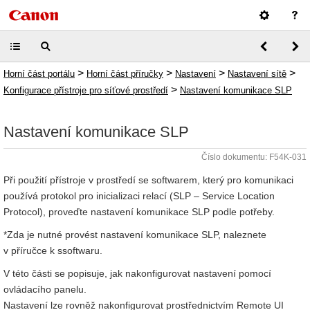
>
>
>
>
Horní část portálu
Horní část příručky
Nastavení
Nastavení sítě
>
Konfigurace přístroje pro síťové prostředí
Nastavení komunikace SLP
Nastavení komunikace SLP
Číslo dokumentu: F54K-031
Při použití přístroje v prostředí se softwarem, který pro komunikaci
používá protokol pro inicializaci relací (SLP – Service Location
Protocol), proveďte nastavení komunikace SLP podle potřeby.
*Zda je nutné provést nastavení komunikace SLP, naleznete
v příručce k ssoftwaru.
V této části se popisuje, jak nakonfigurovat nastavení pomocí
ovládacího panelu.
Nastavení lze rovněž nakonfigurovat prostřednictvím Remote UI