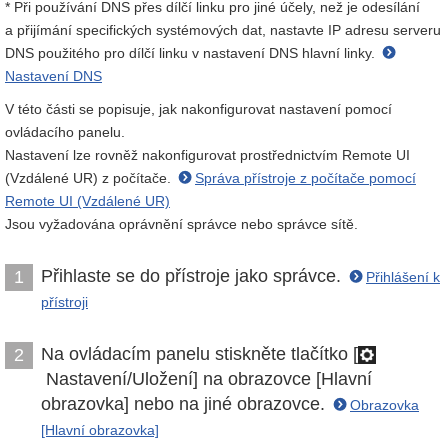
* Při používání DNS přes dílčí linku pro jiné účely, než je odesílání
a přijímání specifických systémových dat, nastavte IP adresu serveru
DNS použitého pro dílčí linku v nastavení DNS hlavní linky.
Nastavení DNS
V této části se popisuje, jak nakonfigurovat nastavení pomocí
ovládacího panelu.
Nastavení lze rovněž nakonfigurovat prostřednictvím Remote UI
(Vzdálené UR) z počítače.
Správa přístroje z počítače pomocí
Remote UI (Vzdálené UR)
Jsou vyžadována oprávnění správce nebo správce sítě.
Přihlaste se do přístroje jako správce.
1
Přihlášení k
přístroji
Na ovládacím panelu stiskněte tlačítko [
2
Nastavení/Uložení] na obrazovce [Hlavní
obrazovka] nebo na jiné obrazovce.
Obrazovka
[Hlavní obrazovka]