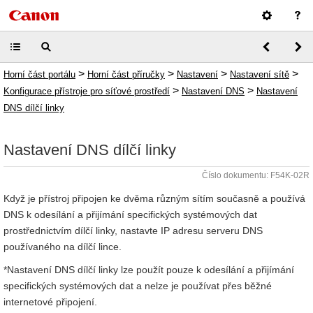
>
>
>
>
Horní část portálu
Horní část příručky
Nastavení
Nastavení sítě
>
>
Konfigurace přístroje pro síťové prostředí
Nastavení DNS
Nastavení
DNS dílčí linky
Nastavení DNS dílčí linky
Číslo dokumentu: F54K-02R
Když je přístroj připojen ke dvěma různým sítím současně a používá
DNS k odesílání a přijímání specifických systémových dat
prostřednictvím dílčí linky, nastavte IP adresu serveru DNS
používaného na dílčí lince.
*Nastavení DNS dílčí linky lze použít pouze k odesílání a přijímání
specifických systémových dat a nelze je používat přes běžné
internetové připojení.