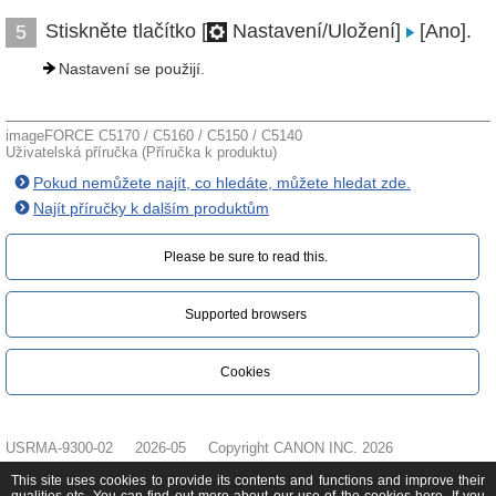
Stiskněte tlačítko [
Nastavení/Uložení]
[Ano].
5
Nastavení se použijí.
imageFORCE C5170 / C5160 / C5150 / C5140
Uživatelská příručka (Příručka k produktu)
Pokud nemůžete najít, co hledáte, můžete hledat zde.
Najít příručky k dalším produktům
Please be sure to read this.‎
Supported browsers
Cookies
USRMA-9300-02
2026-05
Copyright CANON INC. 2026
This site uses cookies to provide its contents and functions and improve their