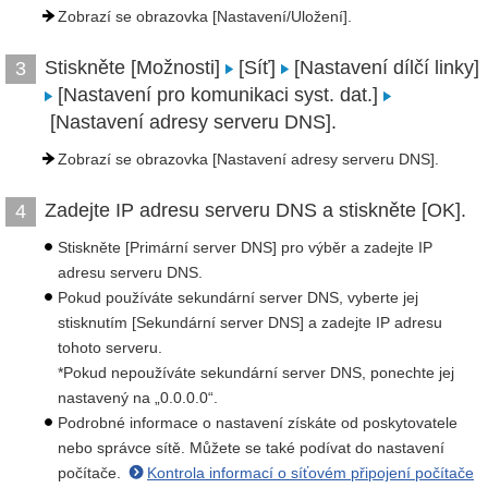
Zobrazí se obrazovka [Nastavení/Uložení].
Stiskněte [Možnosti]
[Síť]
[Nastavení dílčí linky]
3
[Nastavení pro komunikaci syst. dat.]
[Nastavení adresy serveru DNS].
Zobrazí se obrazovka [Nastavení adresy serveru DNS].
Zadejte IP adresu serveru DNS a stiskněte [OK].
4
Stiskněte [Primární server DNS] pro výběr a zadejte IP
adresu serveru DNS.
Pokud používáte sekundární server DNS, vyberte jej
stisknutím [Sekundární server DNS] a zadejte IP adresu
tohoto serveru.
*Pokud nepoužíváte sekundární server DNS, ponechte jej
nastavený na „0.0.0.0“.
Podrobné informace o nastavení získáte od poskytovatele
nebo správce sítě. Můžete se také podívat do nastavení
počítače.
Kontrola informací o síťovém připojení počítače