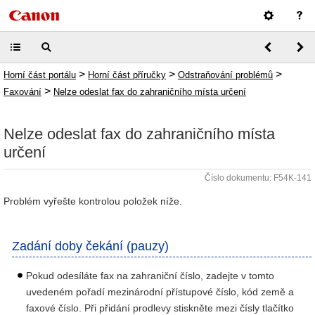
>
>
>
Horní část portálu
Horní část příručky
Odstraňování problémů
>
Faxování
Nelze odeslat fax do zahraničního místa určení
Nelze odeslat fax do zahraničního místa
určení
Číslo dokumentu: F54K-141
Problém vyřešte kontrolou položek níže.
Zadání doby čekání (pauzy)
Pokud odesíláte fax na zahraniční číslo, zadejte v tomto
uvedeném pořadí mezinárodní přístupové číslo, kód země a
faxové číslo. Při přidání prodlevy stiskněte mezi čísly tlačítko