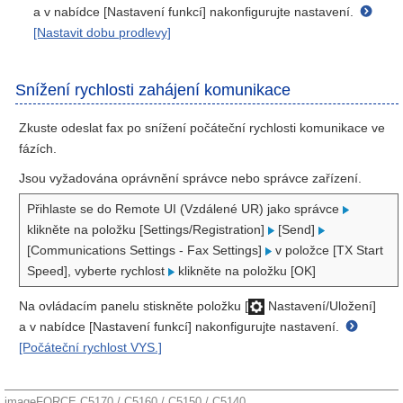
a v nabídce [Nastavení funkcí] nakonfigurujte nastavení.
[Nastavit dobu prodlevy]
Snížení rychlosti zahájení komunikace
Zkuste odeslat fax po snížení počáteční rychlosti komunikace ve
fázích.
Jsou vyžadována oprávnění správce nebo správce zařízení.
Přihlaste se do Remote UI (Vzdálené UR) jako správce
klikněte na položku [Settings/Registration]
[Send]
[Communications Settings - Fax Settings]
v položce [TX Start
Speed], vyberte rychlost
klikněte na položku [OK]
Na ovládacím panelu stiskněte položku [
Nastavení/Uložení]
a v nabídce [Nastavení funkcí] nakonfigurujte nastavení.
[Počáteční rychlost VYS.]
imageFORCE C5170 / C5160 / C5150 / C5140