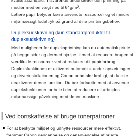
kvalitetsstandard. Tilsvarende understøtter den printning på
2
medier med en vægt ned til 64g/m
.
Lettere papir betyder færre anvendte ressourcer og et mindre
miljømæssigt fodaftryk på grund af dine printningsbehov.
Dupleksudskrivning (kun standardprodukter til
dupleksudskrivning)
Med muligheder for dupleksprintning kan du automatisk printe
på begge sider og dermed hjælpe til med at reducere brugen af
værdifulde ressourcer ved at reducere dit papirforbrug.
Dupleksfunktionen er aktiveret automatisk under opsætningen
og driverinstallationen og Canon anbefaler kraftigt, at du ikke
deaktiverer denne funktion. Du bør fortsætte med at anvende
dupleksfunktionen for hele tiden at reducere dit arbejdes
miljømæssige påvirkning med denne maskine.
Ved bortskaffelse af bruge tonerpatroner
For at beskytte miljøet og udnytte ressourcer mere effektivt,
fremmer Canon gendannelse og genanvendelse af brugte