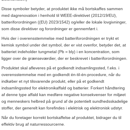
Disse symboler betyder, at produktet ikke må bortskaffes sammen
med dagrenovation i henhold til WEEE-direktivet (2012/19/EU),
batteriforordningen ((EU) 2023/1542) og/eller de lokale lovgivninger,
som disse direktiver og forordninger er gennemført i.
Hvis der i overensstemmelse med batteriforordningen er trykt et
kemisk symbol under det symbol, der er vist ovenfor, betyder det, at
batteriet indeholder tungmetal (Pb = bly) i en koncentration, som
ligger over de grænseværdier, der er beskrevet i batteriforordningen.
Produktet skal afleveres på et godkendt indsamlingssted, f.eks. i
overensstemmelse med en godkendt én-til-én-procedure, når du
indkøber et nyt tilsvarende produkt, eller på et godkendt
indsamlingssted for elektronikaffald og batterier. Forkert håndtering
af denne type affald kan medføre negative konsekvenser for miljøet
og menneskers helbred på grund af de potentielt sundhedsskadelige
stoffer, der generelt kan forefindes i elektrisk og elektronisk udstyr.
Når du foretager korrekt bortskaffelse af produktet, bidrager du til
effektiv brug af naturressourcerne.