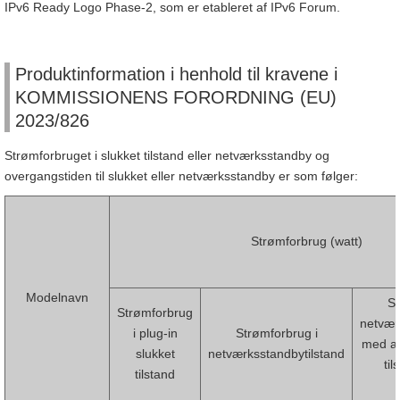
IPv6 Ready Logo Phase-2, som er etableret af IPv6 Forum.
Produktinformation i henhold til kravene i
KOMMISSIONENS FORORDNING (EU)
2023/826
Strømforbruget i slukket tilstand eller netværksstandby og
overgangstiden til slukket eller netværksstandby er som følger:
Strømforbrug (watt)
Modelnavn
St
Strømforbrug
netvær
i plug-in
Strømforbrug i
med al
slukket
netværksstandbytilstand
til
tilstand