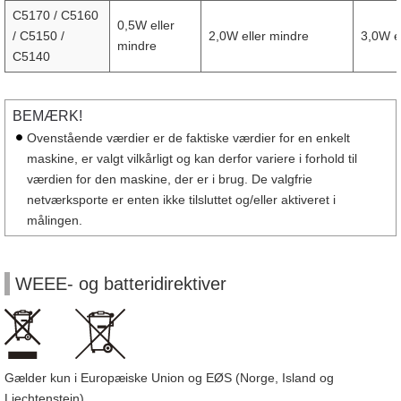
C5170 / C5160
0,5W eller
/ C5150 /
2,0W eller mindre
3,0W e
mindre
C5140
BEMÆRK!
Ovenstående værdier er de faktiske værdier for en enkelt
maskine, er valgt vilkårligt og kan derfor variere i forhold til
værdien for den maskine, der er i brug. De valgfrie
netværksporte er enten ikke tilsluttet og/eller aktiveret i
målingen.
WEEE- og batteridirektiver
Gælder kun i Europæiske Union og EØS (Norge, Island og
Liechtenstein)