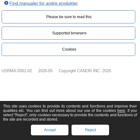
Find manualer for andre produkter
Please be sure to read this.‎
Supported browsers
Cookies
USRMA-9301-02
2026-05
Copyright CANON INC. 2026
This site uses cookies to provide its contents and functions and improve their
qualities etc. You can find out more about our use of the cookies
here
. If you
select "Reject", only cookies necessary to provide the contents and functions of
the site are recorded and stored.
Accept
Reject