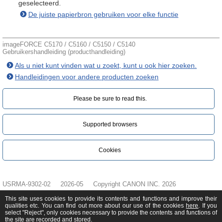
geselecteerd.
De juiste papierbron gebruiken voor elke functie
imageFORCE C5170 / C5160 / C5150 / C5140
Gebruikershandleiding (producthandleiding)
Als u niet kunt vinden wat u zoekt, kunt u ook hier zoeken.
Handleidingen voor andere producten zoeken
Please be sure to read this.‎
Supported browsers
Cookies
USRMA-9302-02
2026-05
Copyright CANON INC. 2026
This site uses cookies to provide its contents and functions and improve their
qualities etc. You can find out more about our use of the cookies
here
. If you
select "Reject", only cookies necessary to provide the contents and functions of
the site are recorded and stored.