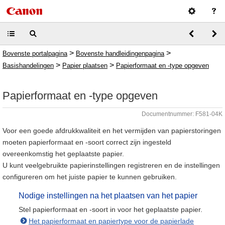
>
>
Bovenste portalpagina
Bovenste handleidingenpagina
>
>
Basishandelingen
Papier plaatsen
Papierformaat en -type opgeven
Papierformaat en -type opgeven
Documentnummer: F581-04K
Voor een goede afdrukkwaliteit en het vermijden van papierstoringen
moeten papierformaat en -soort correct zijn ingesteld
overeenkomstig het geplaatste papier.
U kunt veelgebruikte papierinstellingen registreren en de instellingen
configureren om het juiste papier te kunnen gebruiken.
Nodige instellingen na het plaatsen van het papier
Stel papierformaat en -soort in voor het geplaatste papier.
Het papierformaat en papiertype voor de papierlade