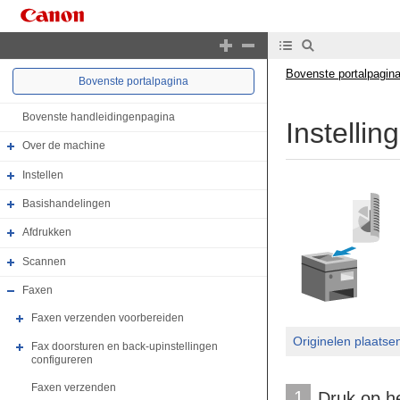
Bovenste portalpagin
Bovenste portalpagina
Bovenste handleidingenpagina
Instelli
Over de machine
Instellen
Basishandelingen
Afdrukken
Scannen
Faxen
Faxen verzenden voorbereiden
Originelen plaatse
Fax doorsturen en back-upinstellingen
configureren
Faxen verzenden
1
Druk op he