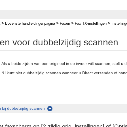
>
>
>
>
a
Bovenste handleidingenpagina
Faxen
Fax TX-instellingen
Instellin
ngen voor dubbelzijdig scannen
Als u beide zijden van een origineel in de invoer wilt scannen, stelt u 
*U kunt niet dubbelzijdig scannen wanneer u Direct verzenden of han
n bij dubbelzijdig scannen
t faxscherm op [2-zijdig orig. instellingen] of [Opti