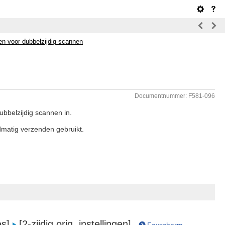
gen voor dubbelzijdig scannen
Documentnummer: F581-096
dubbelzijdig scannen in.
dmatig verzenden gebruikt.
es]
[2-zijdig orig. instellingen].