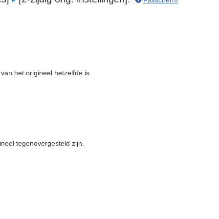
Faxscherm
an het origineel hetzelfde is.
ineel tegenovergesteld zijn.