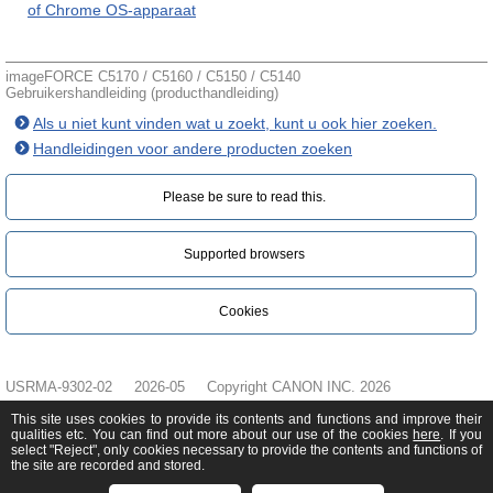
of Chrome OS-apparaat
imageFORCE C5170 / C5160 / C5150 / C5140
Gebruikershandleiding (producthandleiding)
Als u niet kunt vinden wat u zoekt, kunt u ook hier zoeken.
Handleidingen voor andere producten zoeken
Please be sure to read this.‎
Supported browsers
Cookies
USRMA-9302-02
2026-05
Copyright CANON INC. 2026
This site uses cookies to provide its contents and functions and improve their
qualities etc. You can find out more about our use of the cookies
here
. If you
select "Reject", only cookies necessary to provide the contents and functions of
the site are recorded and stored.