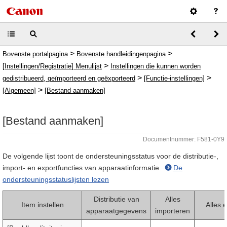
>
>
Bovenste portalpagina
Bovenste handleidingenpagina
>
[Instellingen/Registratie] Menulijst
Instellingen die kunnen worden
>
>
gedistribueerd, geïmporteerd en geëxporteerd
[Functie-instellingen]
>
[Algemeen]
[Bestand aanmaken]
[Bestand aanmaken]
Documentnummer: F581-0Y9
De volgende lijst toont de ondersteuningsstatus voor de distributie-,
import- en exportfuncties van apparaatinformatie.
De
ondersteuningsstatuslijsten lezen
Distributie van
Alles
Item instellen
Alles 
apparaatgegevens
importeren