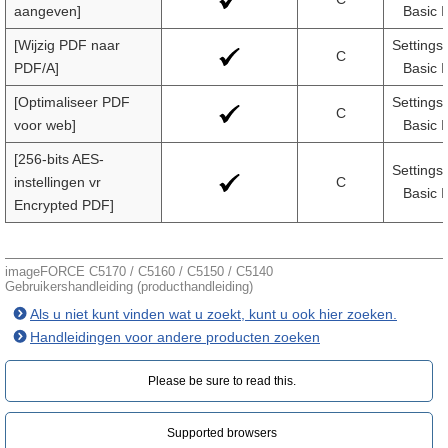
aangeven]
Basic I
[Wijzig PDF naar
Settings
C
PDF/A]
Basic I
[Optimaliseer PDF
Settings
C
voor web]
Basic I
[256-bits AES-
Settings
instellingen vr
C
Basic I
Encrypted PDF]
imageFORCE C5170 / C5160 / C5150 / C5140
Gebruikershandleiding (producthandleiding)
Als u niet kunt vinden wat u zoekt, kunt u ook hier zoeken.
Handleidingen voor andere producten zoeken
Please be sure to read this.‎
Supported browsers