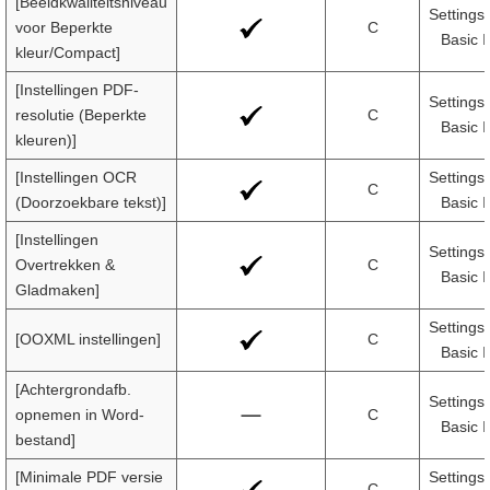
[Beeldkwaliteitsniveau
Settings
voor Beperkte
C
Basic I
kleur/Compact]
[Instellingen PDF-
Settings
resolutie (Beperkte
C
Basic I
kleuren)]
[Instellingen OCR
Settings
C
(Doorzoekbare tekst)]
Basic I
[Instellingen
Settings
Overtrekken &
C
Basic I
Gladmaken]
Settings
[OOXML instellingen]
C
Basic I
[Achtergrondafb.
Settings
opnemen in Word-
C
Basic I
bestand]
[Minimale PDF versie
Settings
C