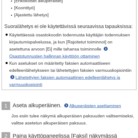
[Erikokoiset alkuperäiset]
[Koontityö]
[Ajastettu lähetys]
Suoralähetys ei ole käytettävissä seuraavissa tapauksissa:
Käytettäessä osastokoodin todennusta käyttäjän todennuksen
kirjautumispalvelussa, ja kun [Rajoitetut toiminnot] on
asetettuna arvoon [Ei] mille tahansa toiminnolle
Osastotunnusten hallinnan käyttöön ottaminen
Kun asetukset on määritetty faksien automaattiseen
edelleenlähetykseen tai lähetettyjen faksien varmuuskopiointiin
Lähetettyjen faksien automaattinen edelleenlähetys ja
varmuuskopiointi
Aseta alkuperäinen.
1
Alkuperäisten asettaminen
Jos esiin tulee näkymä alkuperäisen paksuuden valitsemiseksi,
valitse asetetun alkuperäisen paksuus.
Paina käyttöpaneelissa [Faksi] näkymässä
2