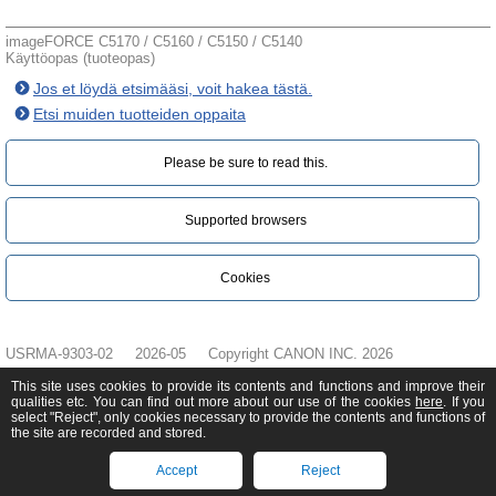
imageFORCE C5170 / C5160 / C5150 / C5140
Käyttöopas (tuoteopas)
Jos et löydä etsimääsi, voit hakea tästä.
Etsi muiden tuotteiden oppaita
Please be sure to read this.‎
Supported browsers
Cookies
USRMA-9303-02
2026-05
Copyright CANON INC. 2026
This site uses cookies to provide its contents and functions and improve their
qualities etc. You can find out more about our use of the cookies
here
. If you
select "Reject", only cookies necessary to provide the contents and functions of
the site are recorded and stored.
Accept
Reject