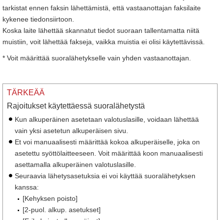
tarkistat ennen faksin lähettämistä, että vastaanottajan faksilaite
kykenee tiedonsiirtoon.
Koska laite lähettää skannatut tiedot suoraan tallentamatta niitä
muistiin, voit lähettää fakseja, vaikka muistia ei olisi käytettävissä.
* Voit määrittää suoralähetykselle vain yhden vastaanottajan.
TÄRKEÄÄ
Rajoitukset käytettäessä suoralähetystä
Kun alkuperäinen asetetaan valotuslasille, voidaan lähettää
vain yksi asetetun alkuperäisen sivu.
Et voi manuaalisesti määrittää kokoa alkuperäiselle, joka on
asetettu syöttölaitteeseen. Voit määrittää koon manuaalisesti
asettamalla alkuperäinen valotuslasille.
Seuraavia lähetysasetuksia ei voi käyttää suoralähetyksen
kanssa:
[Kehyksen poisto]
[2-puol. alkup. asetukset]