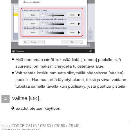
Mitä enemmän siirrät liukusäädintä [Tumma] puolelle, sitä
suurempi on maksimitiheydellä tulostettava alue.
Voit säätää keskitummuutta siirtymällä pääasiassa [Vaalea]-
puolelle. Huomaa, että täytetyt alueet, teksti ja viivat voidaan
tulostaa samalla tavalla kuin puolisävy, josta puuttuu pisteitä.
Valitse [OK].
4
Säädöt otetaan käyttöön.
imageFORCE C5170 / C5160 / C5150 / C5140