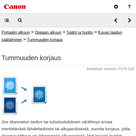
>
>
>
Portaalin alkuun
Oppaan alkuun
Säätö ja huolto
Kuvan laadun
>
säätäminen
Tummuuden korjaus
Tummuuden korjaus
Asiakirjan numero: F576-11K
Jos skannatun tiedon tai tulostustuloksen väritiheys eroaa
merkittävästi lähdetiedoista tai alkuperäisestä, suorita korjaus, jotta
skannaustiheys on lähempänä alkuperäistä. Voit korjata kunkin