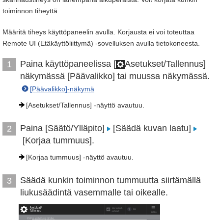
toiminnon tiheyttä.
Määritä tiheys käyttöpaneelin avulla. Korjausta ei voi toteuttaa
Remote UI (Etäkäyttöliittymä) -sovelluksen avulla tietokoneesta.
Paina käyttöpaneelissa [
Asetukset/Tallennus]
1
näkymässä [Päävalikko] tai muussa näkymässä.
[Päävalikko]-näkymä
[Asetukset/Tallennus] -näyttö avautuu.
Paina [Säätö/Ylläpito]
[Säädä kuvan laatu]
2
[Korjaa tummuus].
[Korjaa tummuus] -näyttö avautuu.
Säädä kunkin toiminnon tummuutta siirtämällä
3
liukusäädintä vasemmalle tai oikealle.