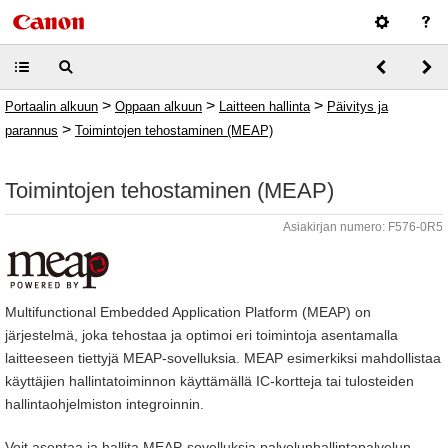
>
>
>
Portaalin alkuun
Oppaan alkuun
Laitteen hallinta
Päivitys ja
>
parannus
Toimintojen tehostaminen (MEAP)
Toimintojen tehostaminen (MEAP)
Asiakirjan numero: F576-0R5
Multifunctional Embedded Application Platform (MEAP) on
järjestelmä, joka tehostaa ja optimoi eri toimintoja asentamalla
laitteeseen tiettyjä MEAP-sovelluksia. MEAP esimerkiksi mahdollistaa
käyttäjien hallintatoiminnon käyttämällä IC-kortteja tai tulosteiden
hallintaohjelmiston integroinnin.
Voit asentaa ja hallita MEAP-sovelluksia palvelunhallintapalvelun