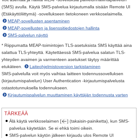
(SMS) avulla. Käytä SMS-palvelua kirjautumalla sisään Remote UI
(Etäkäyttöliittymä) -sovellukseen tietokoneen verkkoselaimella.
MEAP-sovellusten asentaminen
MEAP-sovellusten ja lisenssitiedostojen hallinta
SMS-palvelun näyttö
* Riippumatta MEAP-toimintojen TLS-asetuksista SMS käyttää aina
salattua TLS-yhteyttä. Käytettäessä SMS-palvelua salatun TLS-
yhteyden avaimen ja varmenteen asetukset täytyy määrittää
etukäteen.
Laiteohjelmistoversion tarkistaminen
SMS-palvelulla voit myös vaihtaa laitteen todennussovelluksen
(kirjautumispalvelun) User Authentication -kirjautumispalvelusta
ostastotunnuksella todennukseen.
Kirjautumispalvelun muuttaminen käyttäjän todennusta varten
TÄRKEÄÄ
Älä käytä verkkoselaimen [
] (takaisin-painiketta), kun SMS-
palvelua käytetään. Se ei ehkä toimi oikein.
SMS-palvelun käytön jälkeen kirjaudu ulos Remote UI