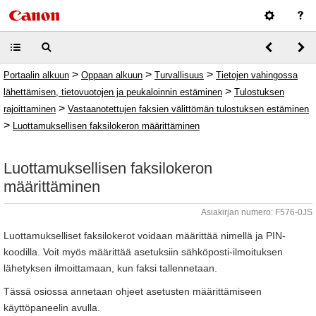
>
>
>
Portaalin alkuun
Oppaan alkuun
Turvallisuus
Tietojen vahingossa
>
lähettämisen, tietovuotojen ja peukaloinnin estäminen
Tulostuksen
>
rajoittaminen
Vastaanotettujen faksien välittömän tulostuksen estäminen
>
Luottamuksellisen faksilokeron määrittäminen
Luottamuksellisen faksilokeron
määrittäminen
Asiakirjan numero: F576-0JS
Luottamukselliset faksilokerot voidaan määrittää nimellä ja PIN-
koodilla. Voit myös määrittää asetuksiin sähköposti-ilmoituksen
lähetyksen ilmoittamaan, kun faksi tallennetaan.
Tässä osiossa annetaan ohjeet asetusten määrittämiseen
käyttöpaneelin avulla.