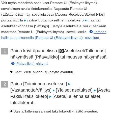
Voit myös määrittää asetukset Remote UI (Etäkäyttöliittymä) -
sovelluksen avulla tietokoneelta. Napsauta Remote UI
(Etäkäyttöliittymä) -sovelluksessa [Access Received/Stored Files]
portaalisivulla
valitse luottamuksellinen faksilokero
määritä
asetukset kohdassa [Settings]. Tiettyjä asetuksia ei voi kuitenkaan
määrittää Remote UI (Etäkäyttöliittymä) -sovelluksella.
Laitteen
hallinta tietokoneella (Remote UI (Etäkäyttöliittymä) -sovellus)
Paina käyttöpaneelissa [
Asetukset/Tallennus]
1
näkymässä [Päävalikko] tai muussa näkymässä.
[Päävalikko]-näkymä
[Asetukset/Tallennus] -näyttö avautuu.
Paina [Toiminnon asetukset]
2
[Vastaanotto/Välitys]
[Yleiset asetukset]
[Aseta
Faksi/I-faksilokero]
[Aseta/Tallenna salaiset
faksilokerot].
[Aseta/Tallenna salaiset faksilokerot] -näyttö avautuu.