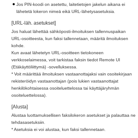
Jos PIN-koodi on asetettu, laitetietojen jakelun aikana ei
lähetetä lokeron nimeä eikä URL-lähetysasetuksia.
[URL-läh. asetukset]
Jos haluat lähettää sähköposti-ilmoituksen tallennuspaikan
URL-osoitteesta, kun faksi tallennetaan, määritä ilmoituksen
kohde.
Kun avaat lähetetyn URL-osoitteen tietokoneen
verkkoselaimessa, voit tarkistaa faksin tiedot Remote UI
(Etäkäyttöliittymä) -sovelluksessa.
* Voit määrittää ilmoituksen vastaanottajaksi vain osoitekirjaan
rekisteröidyn vastaanottajan (pois lukien vastaanottajat
henkilökohtaisessa osoiteluettelossa tai käyttäjäryhmän
osoiteluettelossa).
[Alusta]
Alustaa luottamuksellisen faksilokeron asetukset ja palauttaa ne
tehdasasetuksiin.
* Asetuksia ei voi alustaa, kun faksi tallennetaan.