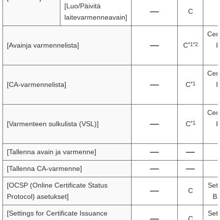
[Luo/Päivitä
C
laitevarmenneavain]
Cert
*1*2
[Avainja varmennelista]
C
R
Cert
*1
[CA-varmennelista]
C
R
Cert
*1
[Varmenteen sulkulista (VSL)]
C
R
[Tallenna avain ja varmenne]
[Tallenna CA-varmenne]
[OCSP (Online Certificate Status
Sett
C
Protocol) asetukset]
Ba
[Settings for Certificate Issuance
Sett
C