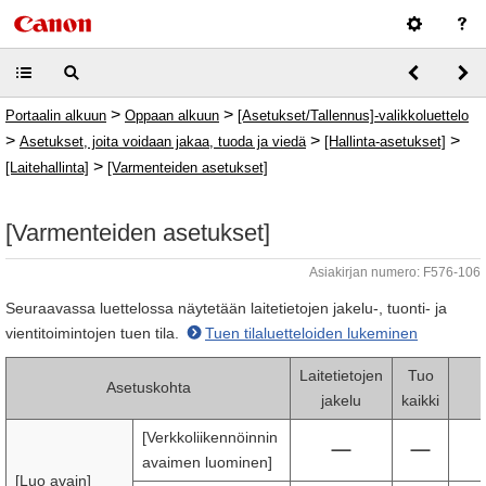
>
>
Portaalin alkuun
Oppaan alkuun
[Asetukset/Tallennus]-valikkoluettelo
>
>
>
Asetukset, joita voidaan jakaa, tuoda ja viedä
[Hallinta-asetukset]
>
[Laitehallinta]
[Varmenteiden asetukset]
[Varmenteiden asetukset]
Asiakirjan numero: F576-106
Seuraavassa luettelossa näytetään laitetietojen jakelu-, tuonti- ja
vientitoimintojen tuen tila.
Tuen tilaluetteloiden lukeminen
Laitetietojen
Tuo
Asetuskohta
jakelu
kaikki
[Verkkoliikennöinnin
avaimen luominen]
[Luo avain]