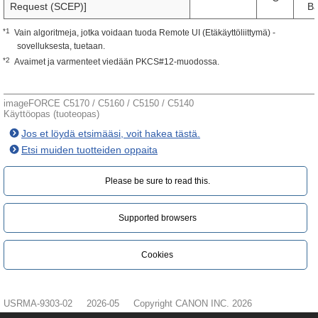
Request (SCEP)]
Ba
*1
Vain algoritmeja, jotka voidaan tuoda Remote UI (Etäkäyttöliittymä) -
sovelluksesta, tuetaan.
*2
Avaimet ja varmenteet viedään PKCS#12-muodossa.
imageFORCE C5170 / C5160 / C5150 / C5140
Käyttöopas (tuoteopas)
Jos et löydä etsimääsi, voit hakea tästä.
Etsi muiden tuotteiden oppaita
Please be sure to read this.‎
Supported browsers
Cookies
USRMA-9303-02
2026-05
Copyright CANON INC. 2026