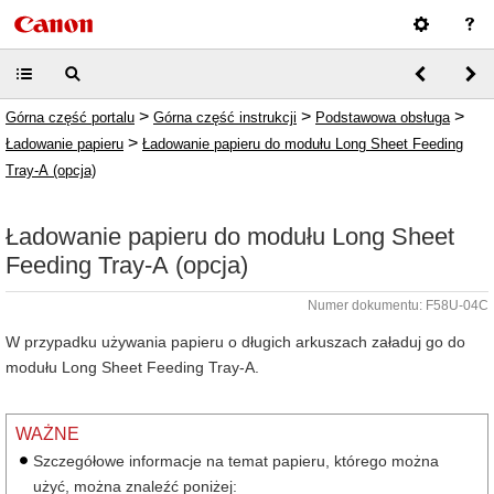
>
>
>
Górna część portalu
Górna część instrukcji
Podstawowa obsługa
>
Ładowanie papieru
Ładowanie papieru do modułu Long Sheet Feeding
Tray-A (opcja)
Ładowanie papieru do modułu Long Sheet
Feeding Tray-A (opcja)
Numer dokumentu: F58U-04C
W przypadku używania papieru o długich arkuszach załaduj go do
modułu Long Sheet Feeding Tray-A.
WAŻNE
Szczegółowe informacje na temat papieru, którego można
użyć, można znaleźć poniżej: