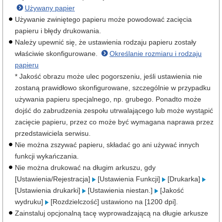
Używany papier
Używanie zwiniętego papieru może powodować zacięcia
papieru i błędy drukowania.
Należy upewnić się, że ustawienia rodzaju papieru zostały
właściwie skonfigurowane.
Określanie rozmiaru i rodzaju
papieru
* Jakość obrazu może ulec pogorszeniu, jeśli ustawienia nie
zostaną prawidłowo skonfigurowane, szczególnie w przypadku
używania papieru specjalnego, np. grubego. Ponadto może
dojść do zabrudzenia zespołu utrwalającego lub może wystąpić
zacięcie papieru, przez co może być wymagana naprawa przez
przedstawiciela serwisu.
Nie można zszywać papieru, składać go ani używać innych
funkcji wykańczania.
Nie można drukować na długim arkuszu, gdy
[Ustawienia/Rejestracja]
[Ustawienia Funkcji]
[Drukarka]
[Ustawienia drukarki]
[Ustawienia niestan.]
[Jakość
wydruku]
[Rozdzielczość] ustawiono na [1200 dpi].
Zainstaluj opcjonalną tacę wyprowadzającą na długie arkusze