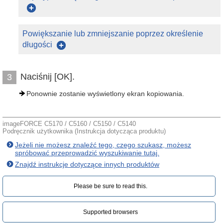
Powiększanie lub zmniejszanie poprzez określenie
długości
Naciśnij [OK].
3
Ponownie zostanie wyświetlony ekran kopiowania.
imageFORCE C5170 / C5160 / C5150 / C5140
Podręcznik użytkownika (Instrukcja dotycząca produktu)
Jeżeli nie możesz znaleźć tego, czego szukasz, możesz
spróbować przeprowadzić wyszukiwanie tutaj.
Znajdź instrukcje dotyczące innych produktów
Please be sure to read this.‎
Supported browsers