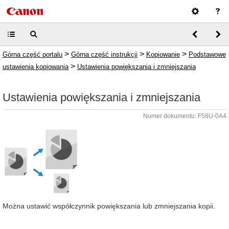
>
>
>
Górna część portalu
Górna część instrukcji
Kopiowanie
Podstawowe
>
ustawienia kopiowania
Ustawienia powiększania i zmniejszania
Ustawienia powiększania i zmniejszania
Numer dokumentu: F58U-0A4
Można ustawić współczynnik powiększania lub zmniejszania kopii.