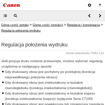
>
>
>
Górna część portalu
Górna część instrukcji
Regulacja i konserwacja
Regulacja położenia wydruku
Regulacja położenia wydruku
Numer dokumentu: F58U-124
Jeśli pozycja druku zostanie przesunięta, możesz wykonać regulację
urządzenia w następujący sposób:
Gdy drukowany obraz jest pochylony po przekątnej (korekcja
nieprawidłowego położenia obrazu)
Gdy drukowany obraz jest zniekształcony w kształcie
równoległoboku (korekcja zniekształcenia (równoległobok))
Gdy drukowany obraz jest zniekształcony w kształcie trapezu
(korekcja zniekształcenia (trapez)) (wyłącznie Seria C7100)
Gdy drukowany obraz jest powiększony lub zmniejszony (regulacja