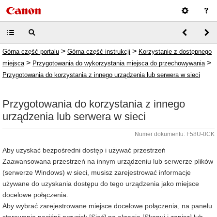
>
>
Górna część portalu
Górna część instrukcji
Korzystanie z dostępnego
>
>
miejsca
Przygotowania do wykorzystania miejsca do przechowywania
Przygotowania do korzystania z innego urządzenia lub serwera w sieci
Przygotowania do korzystania z innego
urządzenia lub serwera w sieci
Numer dokumentu: F58U-0CK
Aby uzyskać bezpośredni dostęp i używać przestrzeń
Zaawansowana przestrzeń na innym urządzeniu lub serwerze plików
(serwerze Windows) w sieci, musisz zarejestrować informacje
używane do uzyskania dostępu do tego urządzenia jako miejsce
docelowe połączenia.
Aby wybrać zarejestrowane miejsce docelowe połączenia, na panelu