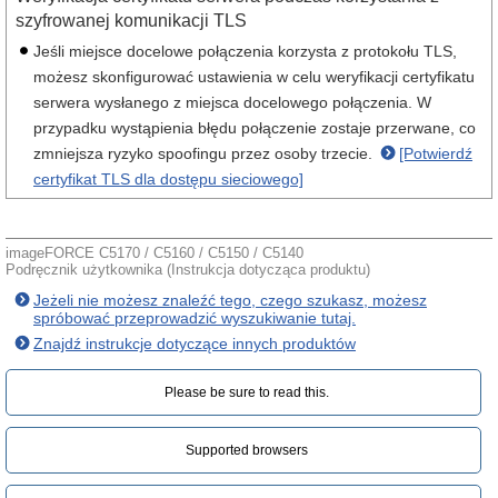
szyfrowanej komunikacji TLS
Jeśli miejsce docelowe połączenia korzysta z protokołu TLS,
możesz skonfigurować ustawienia w celu weryfikacji certyfikatu
serwera wysłanego z miejsca docelowego połączenia. W
przypadku wystąpienia błędu połączenie zostaje przerwane, co
zmniejsza ryzyko spoofingu przez osoby trzecie.
[Potwierdź
certyfikat TLS dla dostępu sieciowego]
imageFORCE C5170 / C5160 / C5150 / C5140
Podręcznik użytkownika (Instrukcja dotycząca produktu)
Jeżeli nie możesz znaleźć tego, czego szukasz, możesz
spróbować przeprowadzić wyszukiwanie tutaj.
Znajdź instrukcje dotyczące innych produktów
Please be sure to read this.‎
Supported browsers