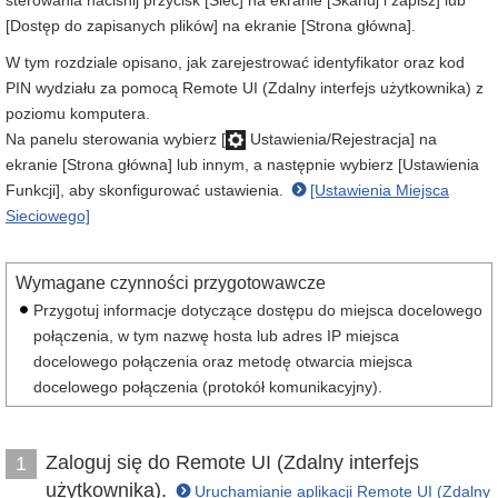
sterowania naciśnij przycisk [Sieć] na ekranie [Skanuj i zapisz] lub
[Dostęp do zapisanych plików] na ekranie [Strona główna].
W tym rozdziale opisano, jak zarejestrować identyfikator oraz kod
PIN wydziału za pomocą Remote UI (Zdalny interfejs użytkownika) z
poziomu komputera.
Na panelu sterowania wybierz [
Ustawienia/Rejestracja] na
ekranie [Strona główna] lub innym, a następnie wybierz [Ustawienia
Funkcji], aby skonfigurować ustawienia.
[Ustawienia Miejsca
Sieciowego]
Wymagane czynności przygotowawcze
Przygotuj informacje dotyczące dostępu do miejsca docelowego
połączenia, w tym nazwę hosta lub adres IP miejsca
docelowego połączenia oraz metodę otwarcia miejsca
docelowego połączenia (protokół komunikacyjny).
Zaloguj się do Remote UI (Zdalny interfejs
1
użytkownika).
Uruchamianie aplikacji Remote UI (Zdalny