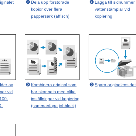
iginalet
Dela upp förstorade
Lägga till sidnummer
kopior över flera
vattenstämplar vid
pappersark (affisch)
kopiering
lder av
Kombinera original som
Spara originalens da
mar vid
har skannats med olika
7100-
inställningar vid kopiering
0-
(sammanfoga jobblock)