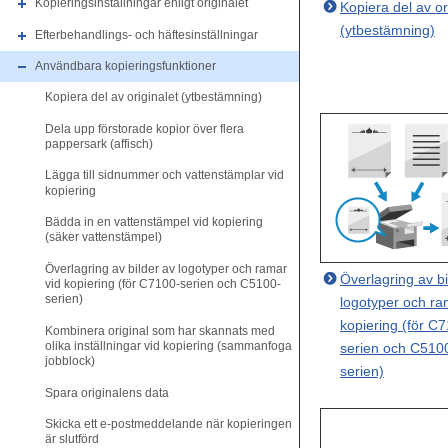
Kopieringsinställningar enligt originalet
Kopiera del av or
(ytbestämning)
Efterbehandlings- och häftesinställningar
Användbara kopieringsfunktioner
Kopiera del av originalet (ytbestämning)
Dela upp förstorade kopior över flera
pappersark (affisch)
Lägga till sidnummer och vattenstämplar vid
kopiering
Bädda in en vattenstämpel vid kopiering
(säker vattenstämpel)
Överlagring av bilder av logotyper och ramar
Överlagring av bi
vid kopiering (för C7100-serien och C5100-
serien)
logotyper och ra
kopiering (för C
Kombinera original som har skannats med
olika inställningar vid kopiering (sammanfoga
serien och C510
jobblock)
serien)
Spara originalens data
Skicka ett e-postmeddelande när kopieringen
är slutförd