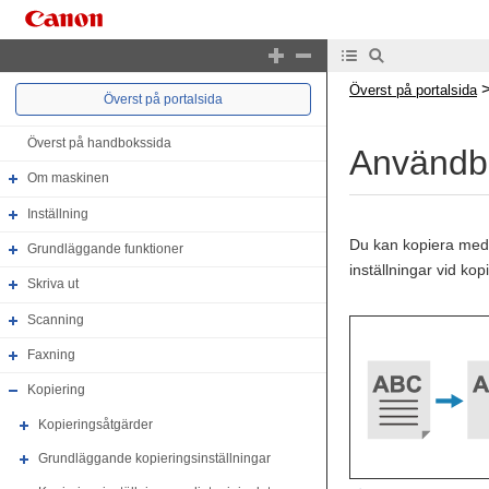
Överst på portalsida
Överst på portalsida
Överst på handbokssida
Användba
Om maskinen
Inställning
Du kan kopiera med p
Grundläggande funktioner
inställningar vid k
Skriva ut
Scanning
Faxning
Kopiering
Kopieringsåtgärder
Grundläggande kopieringsinställningar