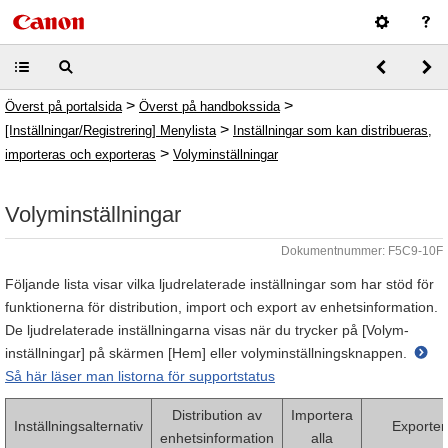
>
>
Överst på portalsida
Överst på handbokssida
>
[Inställningar/Registrering] Menylista
Inställningar som kan distribueras,
>
importeras och exporteras
Volyminställningar
Volyminställningar
Dokumentnummer: F5C9-10F
Följande lista visar vilka ljudrelaterade inställningar som har stöd för
funktionerna för distribution, import och export av enhetsinformation.
De ljudrelaterade inställningarna visas när du trycker på [Volym-
inställningar] på skärmen [Hem] eller volyminställningsknappen.
Så här läser man listorna för supportstatus
Distribution av
Importera
Inställningsalternativ
Exporter
enhetsinformation
alla