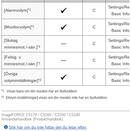
Settings/Reg
*1
[Alarmvolym]
C
Basic Info
Settings/Reg
*1
[Monitorvolym]
C
Basic Info
[Slutsig
Settings/Reg
C
*1
minnesmot./-sän.]
Basic Info
[Felsig. v.
Settings/Reg
C
*1
minnesmot./-sän.]
Basic Info
[Övriga
Settings/Reg
C
*2
volyminställningar]
Basic Info
*1
Visas bara om din maskin har en faxfunktion.
*2
[Volym-inställningar] visas om din maskin inte har en faxfunktion.
imageFORCE C5170 / C5160 / C5150 / C5140
Användarhandbok (Produkthandbok)
Sök här om du inte hittar det du letar efter.