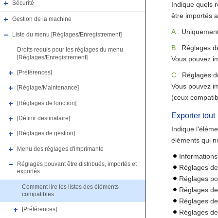
Sécurité
Indique quels r
être importés a
Gestion de la machine
A :
Uniquement 
Liste du menu [Réglages/Enregistrement]
B :
Réglages d
Droits requis pour les réglages du menu
[Réglages/Enregistrement]
Vous pouvez im
[Préférences]
C :
Réglages de
Vous pouvez im
[Réglage/Maintenance]
(ceux compatib
[Réglages de fonction]
Exporter tout
[Définir destinataire]
Indique l'éléme
[Réglages de gestion]
éléments qui ne
Menu des réglages d'imprimante
Information
Réglages pouvant être distribués, importés et
Réglages de 
exportés
Réglages po
Comment lire les listes des éléments
Réglages de 
compatibles
Réglages de
[Préférences]
Réglages de