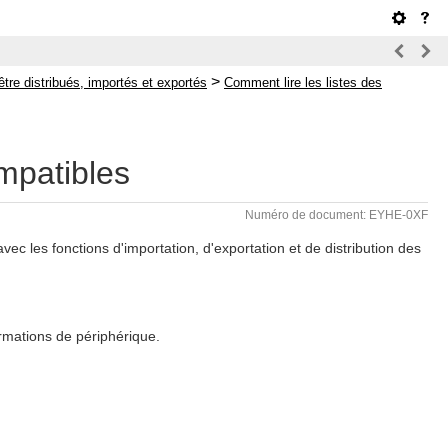
>
tre distribués, importés et exportés
Comment lire les listes des
mpatibles
Numéro de document: EYHE-0XF
ec les fonctions d'importation, d'exportation et de distribution des
ormations de périphérique.