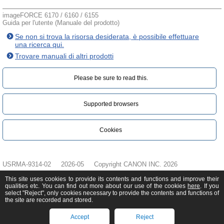
imageFORCE 6170 / 6160 / 6155
Guida per l'utente (Manuale del prodotto)
Se non si trova la risorsa desiderata, è possibile effettuare
una ricerca qui.
Trovare manuali di altri prodotti
Please be sure to read this.‎
Supported browsers
Cookies
USRMA-9314-02
2026-05
Copyright CANON INC. 2026
This site uses cookies to provide its contents and functions and improve their
qualities etc. You can find out more about our use of the cookies
here
. If you
select "Reject", only cookies necessary to provide the contents and functions of
the site are recorded and stored.
Accept
Reject