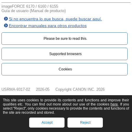
imageFORCE 6170 / 6160 / 6155
Guía de usuario (Manual de producto)
Si no encuentra lo que busca, puede buscar aquí.
Encontrar manuales para otros productos
Please be sure to read this.‎
Supported browsers
Cookies
USRMA-9317-02
2026-05
Copyright CANON INC. 2026
This site uses cookies to provide its contents and functions and improve their
qualities etc. You can find out more about our use of the cookies
here
. If you
select "Reject", only cookies necessary to provide the contents and functions of
the site are recorded and stored.
Accept
Reject