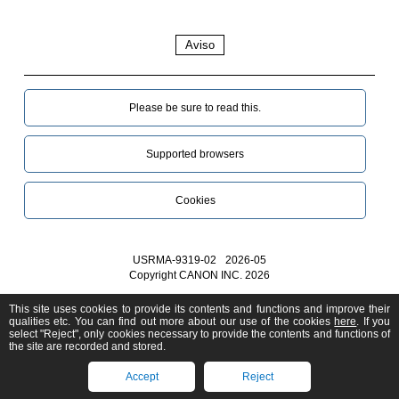
Aviso
Please be sure to read this.‎
Supported browsers
Cookies
USRMA-9319-02
2026-05
Copyright CANON INC. 2026
This site uses cookies to provide its contents and functions and improve their
qualities etc. You can find out more about our use of the cookies
here
. If you
select "Reject", only cookies necessary to provide the contents and functions of
the site are recorded and stored.
Accept
Reject