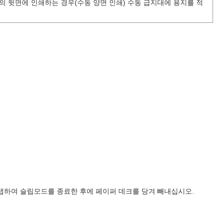
 용지의 뒷면에 인쇄하는 경우(수동 양면 인쇄) 수동 급지대에 용지를 적
탭하여 슬립모드를 종료한 후에 페이퍼 데크를 당겨 빼내십시오.