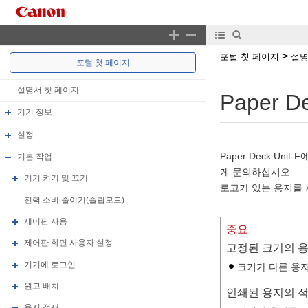
>
포털 첫 페이지
설명
포털 첫 페이지
설명서 첫 페이지
Paper 
기기 정보
설정
Paper Deck U
기본 작업
게 문의하십시오.
기기 켜기 및 끄기
로고가 있는 용지를 
전력 소비 줄이기(슬립모드)
제어판 사용
중요
제어판 화면 사용자 설정
고정된 크기의 
기기에 로그인
크기가 다른 용지
원고 배치
인쇄된 용지의 
용지 적재