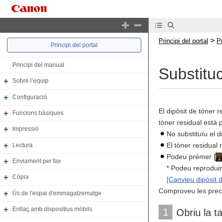
>
Principi del portal
P
Principi del portal
Principi del manual
Substituc
Sobre l’equip
Configuració
El dipòsit de tòner r
Funcions bàsiques
tòner residual està p
Impressió
No substituïu el d
El tòner residual 
Lectura
Podeu prémer [
Enviament per fax
* Podeu reproduir
Còpia
[Canvieu dipòsit d
Comproveu les precau
Ús de l'espai d'emmagatzematge
Enllaç amb dispositius mòbils
1
Obriu la t