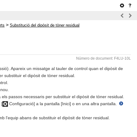
>
rts
Substitució del dipòsit de tòner residual
Número de document: F4LU-10L
essió). Apareix un missatge al tauler de control quan el dipòsit de
 substituir el dipòsit de tòner residual.
trol.
 nou.
 els passos necessaris per substituir el dipòsit de tòner residual.
 [
Configuració] a la pantalla [Inici] o en una altra pantalla.
l'equip abans de substituir el dipòsit de tòner residual.