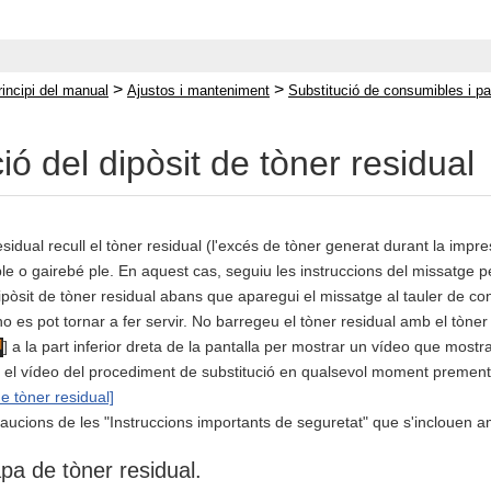
>
>
rincipi del manual
Ajustos i manteniment
Substitució de consumibles i pa
ió del dipòsit de tòner residual
esidual recull el tòner residual (l'excés de tòner generat durant la impr
le o gairebé ple. En aquest cas, seguiu les instruccions del missatge per
ipòsit de tòner residual abans que aparegui el missatge al tauler de con
no es pot tornar a fer servir. No barregeu el tòner residual amb el tòner
] a la part inferior dreta de la pantalla per mostrar un vídeo que mostra
 el vídeo del procediment de substitució en qualsevol moment prement
e tòner residual]
cions de les "Instruccions importants de seguretat" que s'inclouen amb 
apa de tòner residual.