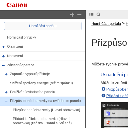
>
Horní část portálu
H
Horní část portálu
Horní část příručky
Přizpůso
O zařízení
Nastavení
Můžete rychle prové
Základní operace
Zapnutí a vypnutí přístroje
Usnadnění po
Můžete změnit u
Snížení spotřeby energie (režim spánku)
Přizpůsoben
Používání ovládacího panelu
Přidání tlač
Přizpůsobení obrazovky na ovládacím panelu
Přizpůsobení obrazovky [Hlavní obrazovka]
Přidání tlačítek na obrazovku [Hlavní
obrazovka] (tlačítka Osobní a Sdílená)