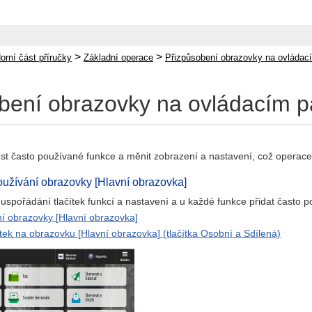
>
>
orní část příručky
Základní operace
Přizpůsobení obrazovky na ovládac
bení obrazovky na ovládacím p
st často používané funkce a měnit zobrazení a nastavení, což operace
užívání obrazovky [Hlavní obrazovka]
spořádání tlačítek funkcí a nastavení a u každé funkce přidat často po
í obrazovky [Hlavní obrazovka]
ítek na obrazovku [Hlavní obrazovka] (tlačítka Osobní a Sdílená)