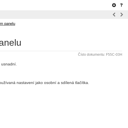
ím panelu
anelu
Číslo dokumentu: F55C-03H
 usnadní.
užívaná nastavení jako osobní a sdílená tlačítka.