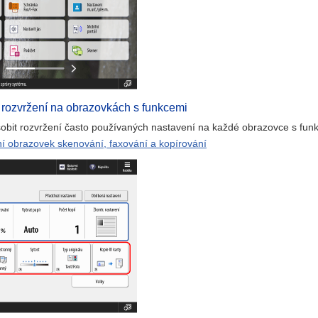
 rozvržení na obrazovkách s funkcemi
obit rozvržení často používaných nastavení na každé obrazovce s funkce
í obrazovek skenování, faxování a kopírování