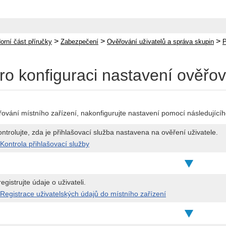
>
>
>
orní část příručky
Zabezpečení
Ověřování uživatelů a správa skupin
P
ro konfiguraci nastavení ověřov
ěřování místního zařízení, nakonfigurujte nastavení pomocí následující
ntrolujte, zda je přihlašovací služba nastavena na ověření uživatele.
Kontrola přihlašovací služby
egistrujte údaje o uživateli.
Registrace uživatelských údajů do místního zařízení