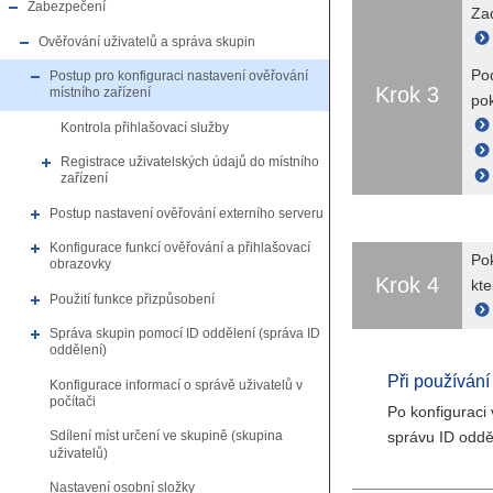
Zabezpečení
Zad
Ověřování uživatelů a správa skupin
Pod
Postup pro konfiguraci nastavení ověřování
Krok 3
místního zařízení
pok
Kontrola přihlašovací služby
Registrace uživatelských údajů do místního
zařízení
Postup nastavení ověřování externího serveru
Konfigurace funkcí ověřování a přihlašovací
Pok
obrazovky
Krok 4
kte
Použití funkce přizpůsobení
Správa skupin pomocí ID oddělení (správa ID
oddělení)
Při používání
Konfigurace informací o správě uživatelů v
počítači
Po konfiguraci
správu ID oddě
Sdílení míst určení ve skupině (skupina
uživatelů)
Nastavení osobní složky