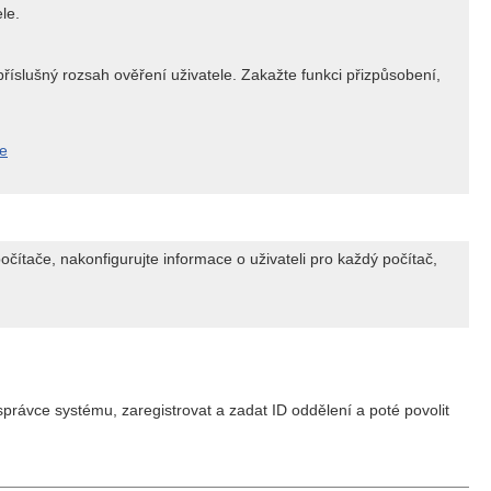
le.
říslušný rozsah ověření uživatele. Zakažte funkci přizpůsobení,
če
očítače, nakonfigurujte informace o uživateli pro každý počítač,
právce systému, zaregistrovat a zadat ID oddělení a poté povolit