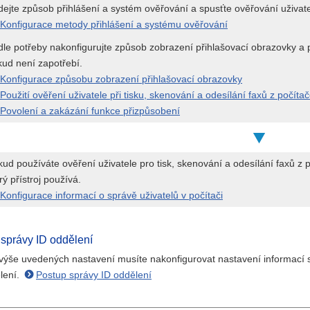
ejte způsob přihlášení a systém ověřování a spusťte ověřování uživate
Konfigurace metody přihlášení a systému ověřování
le potřeby nakonfigurujte způsob zobrazení přihlašovací obrazovky a p
ud není zapotřebí.
Konfigurace způsobu zobrazení přihlašovací obrazovky
Použití ověření uživatele při tisku, skenování a odesílání faxů z počíta
Povolení a zakázání funkce přizpůsobení
ud používáte ověření uživatele pro tisk, skenování a odesílání faxů z p
rý přístroj používá.
Konfigurace informací o správě uživatelů v počítači
 správy ID oddělení
 výše uvedených nastavení musíte nakonfigurovat nastavení informací s
lení.
Postup správy ID oddělení