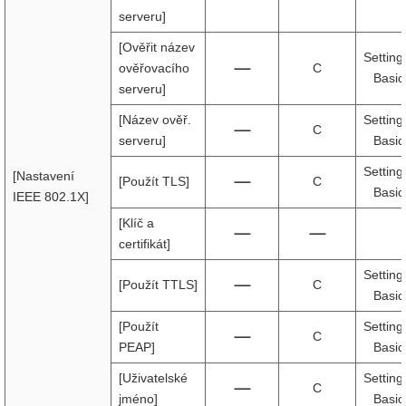
serveru]
[Ověřit název
Setting
ověřovacího
C
Basic
serveru]
[Název ověř.
Setting
C
serveru]
Basic
Setting
[Nastavení
[Použít TLS]
C
Basic
IEEE 802.1X]
[Klíč a
certifikát]
Setting
[Použít TTLS]
C
Basic
[Použít
Setting
C
PEAP]
Basic
[Uživatelské
Setting
C
jméno]
Basic