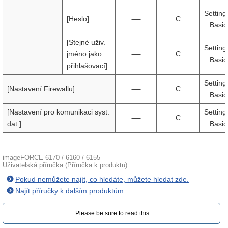
Setting
[Heslo]
C
Basic
[Stejné uživ.
Setting
jméno jako
C
Basic
přihlašovací]
Setting
[Nastavení Firewallu]
C
Basic
[Nastavení pro komunikaci syst.
Setting
C
dat.]
Basic
imageFORCE 6170 / 6160 / 6155
Uživatelská příručka (Příručka k produktu)
Pokud nemůžete najít, co hledáte, můžete hledat zde.
Najít příručky k dalším produktům
Please be sure to read this.‎