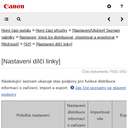
>
>
Horní část portálu
Horní část příručky
[Nastavení/Uložení] Seznam
>
>
nabídky
Nastavení, která lze distribuovat, importovat a exportovat
>
>
[Možnosti]
[Síť]
[Nastavení dílčí linky]
[Nastavení dílčí linky]
Číslo dokumentu: F55C-0XU
Následující seznam ukazuje stav podpory pro funkce distribuce
informací o zařízení, import a export.
Jak číst seznamy se stavem
podpory
Nastavení
distribuce
Importovat
Položka nastavení
Expo
informací
vše
o zařízení