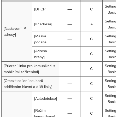
Setting
[DHCP]
C
Basic
Setting
[IP adresa]
A
Basic
[Nastavení IP
adresy]
[Maska
Setting
C
podsítě]
Basic
[Adresa
Setting
C
brány]
Basic
[Prioritní linka pro komunikaci s
Setting
C
mobilními zařízeními]
Basic
[Omezit sdílení souborů
Setting
C
oddělením hlavní a dílčí linky]
Basic
Setting
[Autodetekce]
C
Basic
[Režim
Setting
C
komunikace]
Basic