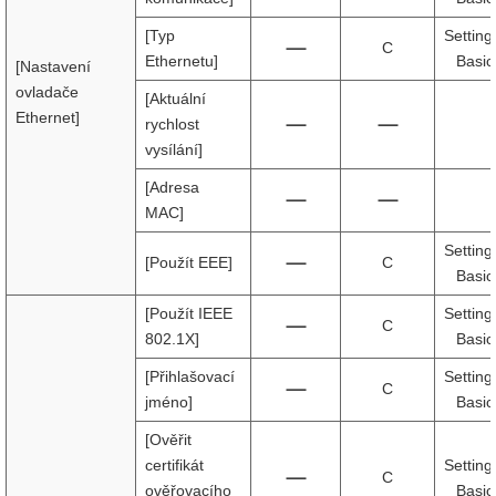
[Typ
Setting
C
Ethernetu]
Basic
[Nastavení
ovladače
[Aktuální
Ethernet]
rychlost
vysílání]
[Adresa
MAC]
Setting
[Použít EEE]
C
Basic
[Použít IEEE
Setting
C
802.1X]
Basic
[Přihlašovací
Setting
C
jméno]
Basic
[Ověřit
certifikát
Setting
C
ověřovacího
Basic