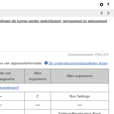
ellingen die kunnen worden gedistribueerd, geïmporteerd en geëxporteerd
Documentnummer: F582-0YF
ties van apparaatinformatie.
De ondersteuningsstatuslijsten lezen
utie van
Alles
Alles exporteren
gegevens
importeren
nstellingen]
C
Box Settings
Settings/Registration Basic