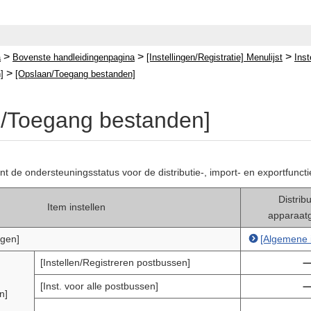
>
>
>
a
Bovenste handleidingenpagina
[Instellingen/Registratie] Menulijst
Inst
>
]
[Opslaan/Toegang bestanden]
/Toegang bestanden]
ont de ondersteuningsstatus voor de distributie-, import- en exportfunc
Distrib
Item instellen
apparaat
ngen]
[Algemene i
[Instellen/Registreren postbussen]
[Inst. voor alle postbussen]
n]