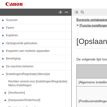
Basishandelingen
Afdrukken
Bovenste portalpagin
Scannen
>
[Functie-instellingen
Faxen
Kopiëren
[Opslaan
Opslagruimte gebruiken
Koppelen aan mobiele apparaten
Beveiliging
De volgende lijst to
De machine beheren
[Instellingen/Registratie] Menulijst
Rechten vereist voor [Instellingen/Registratie]
[Algemene instelli
Menu Instellingen
[Voorkeuren]
[Aanpassen/Onderhoud]
[Postbusinstellinge