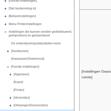
[Functie-instellingen]
[Stel bestemming in]
[Beheerinstellingen]
Menu Printerinstellingen
Instellingen die kunnen worden gedistribueerd,
geïmporteerd en geëxporteerd
De ondersteuningsstatuslijsten lezen
[Voorkeuren]
[Aanpassen/Onderhoud]
[Functie-instellingen]
[Instellingen Geav
[Algemeen]
ruimte]
[Kopie]
[Printer]
[Verzenden]
[Ontvangen/Doorzenden]