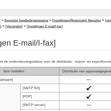
>
>
>
a
Bovenste handleidingenpagina
[Instellingen/Registratie] Menulijst
Inst
>
>
]
[Verzenden]
[Instellingen E-mail/I-fax]
ngen E-mail/I-fax]
ont de ondersteuningsstatus voor de distributie-, import- en exportfunc
Item instellen
Distributie van apparaatgegev
aatnaam]
[SMTP RX]
[POP]
[SMTP-server]