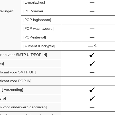
[E-mailadres]
ellingen]
[POP-server]
[POP-loginnaam]
[POP-wachtwoord]
[POP-interval]
1
[Authent./Encryptie]
*
r op voor SMTP UIT/POP IN]
en]
ificaat voor SMTP UIT]
ificaat voor POP IN]
bij verzending]
erp]
 voor onderwerp gebruiken]