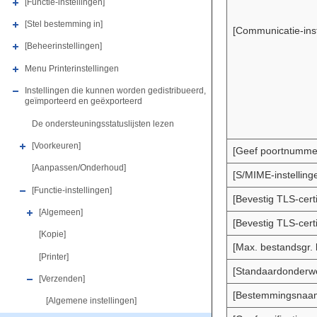
[Functie-instellingen]
[Stel bestemming in]
[Communicatie-inst
[Beheerinstellingen]
Menu Printerinstellingen
Instellingen die kunnen worden gedistribueerd,
geïmporteerd en geëxporteerd
De ondersteuningsstatuslijsten lezen
[Voorkeuren]
[Geef poortnumme
[Aanpassen/Onderhoud]
[S/MIME-instelling
[Functie-instellingen]
[Bevestig TLS-cert
[Algemeen]
[Bevestig TLS-cert
[Kopie]
[Max. bestandsgr. 
[Printer]
[Standaardonderw
[Verzenden]
[Bestemmingsnaam
[Algemene instellingen]