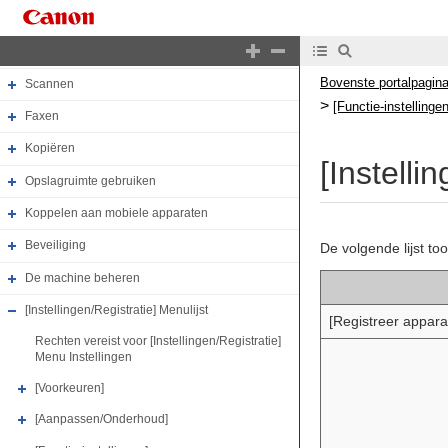
Basishandelingen
Afdrukken
Bovenste portalpagin
Scannen
>
[Functie-instellingen
Faxen
Kopiëren
[Instelli
Opslagruimte gebruiken
Koppelen aan mobiele apparaten
Beveiliging
De volgende lijst to
De machine beheren
[Instellingen/Registratie] Menulijst
[Registreer appar
Rechten vereist voor [Instellingen/Registratie]
Menu Instellingen
[Voorkeuren]
[Aanpassen/Onderhoud]