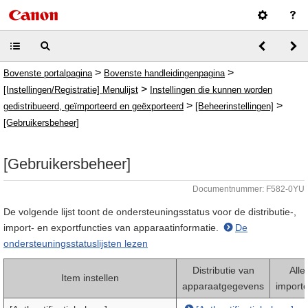
>
>
Bovenste portalpagina
Bovenste handleidingenpagina
>
[Instellingen/Registratie] Menulijst
Instellingen die kunnen worden
>
>
gedistribueerd, geïmporteerd en geëxporteerd
[Beheerinstellingen]
[Gebruikersbeheer]
[Gebruikersbeheer]
Documentnummer: F582-0YU
De volgende lijst toont de ondersteuningsstatus voor de distributie-,
import- en exportfuncties van apparaatinformatie.
De
ondersteuningsstatuslijsten lezen
Distributie van
Alle
Item instellen
apparaatgegevens
import