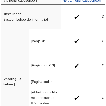
[Authentificatiebeheer]
[Authentificatiebeheer]
[Instellingen
C
Systeembeheerderinformatie]
[Aan]/[Uit]
C
[Registreer PIN]
C
[Afdeling-ID
[Paginatotalen]
beheer]
[Afdrukopdrachten
met onbekende
C
ID's toestaan]