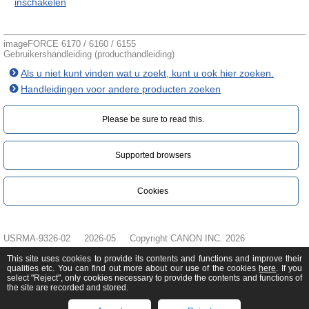
inschakelen
imageFORCE 6170 / 6160 / 6155
Gebruikershandleiding (producthandleiding)
Als u niet kunt vinden wat u zoekt, kunt u ook hier zoeken.
Handleidingen voor andere producten zoeken
Please be sure to read this.‎
Supported browsers
Cookies
USRMA-9326-02
2026-05
Copyright CANON INC. 2026
This site uses cookies to provide its contents and functions and improve their
qualities etc. You can find out more about our use of the cookies
here
. If you
select "Reject", only cookies necessary to provide the contents and functions of
the site are recorded and stored.