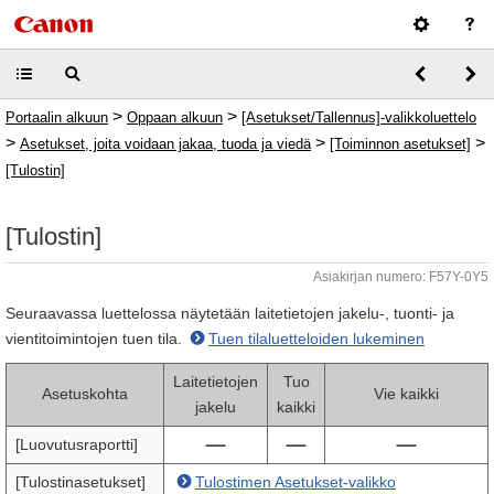
>
>
Portaalin alkuun
Oppaan alkuun
[Asetukset/Tallennus]-valikkoluettelo
>
>
>
Asetukset, joita voidaan jakaa, tuoda ja viedä
[Toiminnon asetukset]
[Tulostin]
[Tulostin]
Asiakirjan numero: F57Y-0Y5
Seuraavassa luettelossa näytetään laitetietojen jakelu-, tuonti- ja
vientitoimintojen tuen tila.
Tuen tilaluetteloiden lukeminen
Laitetietojen
Tuo
Asetuskohta
Vie kaikki
jakelu
kaikki
[Luovutusraportti]
[Tulostinasetukset]
Tulostimen Asetukset-valikko