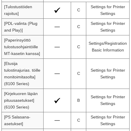
[Tulostustöiden
Settings for Printer
C
rajoitus]
Settings
[PDL-valinta (Plug
Settings for Printer
C
and Play)]
Settings
[Paperinsyöttö
Settings/Registration
tulostusohjaintöille
C
Basic Information
MT-kasetin kanssa]
[Etusija
tulostinajurias. töille
Settings for Printer
C
monitoimitasolta]
Settings
(8100 Series)
[Kirjekuoren läpän
Settings for Printer
pituusasetukset]
B
Settings
(6100 Series)
[PS Salasana-
Settings for Printer
C
asetukset]
Settings