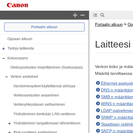
>
Portaalin alkuun
Op
Portaalin alkuun
Oppaan alkuun
Laittees
Tietoja laitteesta
Kokoonpano
Verkon koko ja määri
Oletusasetusten määrittäminen (Asetusopas)
Määritä tarvittaessa
Verkon asetukset
Ethernet-asetust
Varotoimenpiteet käytettäessä alilinjaa
DNS:n määrittäm
Verkkoasetusten avaaminen
SMB:n määrittä
WINS:n määrittä
Verkkoyhteystavan valitseminen
LDAP-palvelimien 
Yhdistäminen kiinteään LAN-verkkoon
SNMP:n määritt
Yhdistäminen langattomaan lähiverkkoon
Staattisen reitit
SNTP:n määrittä
IPv4-osoitteen asettaminen