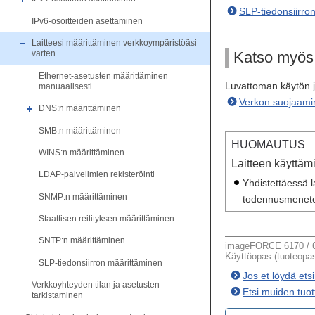
SLP-tiedonsiirro
IPv6-osoitteiden asettaminen
Laitteesi määrittäminen verkkoympäristöäsi
Katso myös
varten
Ethernet-asetusten määrittäminen
Luvattoman käytön j
manuaalisesti
Verkon suojaami
DNS:n määrittäminen
SMB:n määrittäminen
HUOMAUTUS
WINS:n määrittäminen
Laitteen käyttä
LDAP-palvelimien rekisteröinti
Yhdistettäessä 
SNMP:n määrittäminen
todennusmenet
Staattisen reitityksen määrittäminen
SNTP:n määrittäminen
imageFORCE 6170 / 6
Käyttöopas (tuoteopa
SLP-tiedonsiirron määrittäminen
Jos et löydä ets
Verkkoyhteyden tilan ja asetusten
Etsi muiden tuot
tarkistaminen