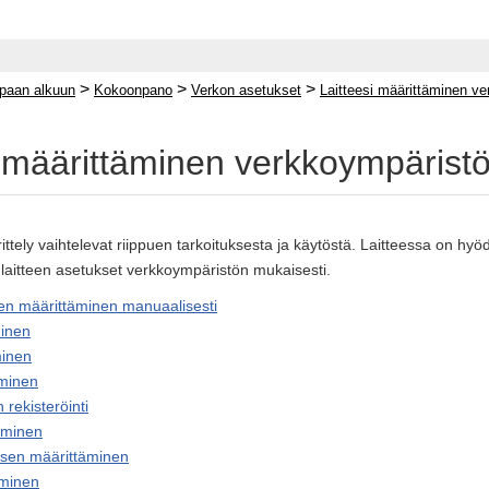
>
>
>
paan alkuun
Kokoonpano
Verkon asetukset
Laitteesi määrittäminen ve
i määrittäminen verkkoympäristö
ttely vaihtelevat riippuen tarkoituksesta ja käytöstä. Laitteessa on hyöd
 laitteen asetukset verkkoympäristön mukaisesti.
en määrittäminen manuaalisesti
inen
minen
minen
rekisteröinti
äminen
yksen määrittäminen
minen