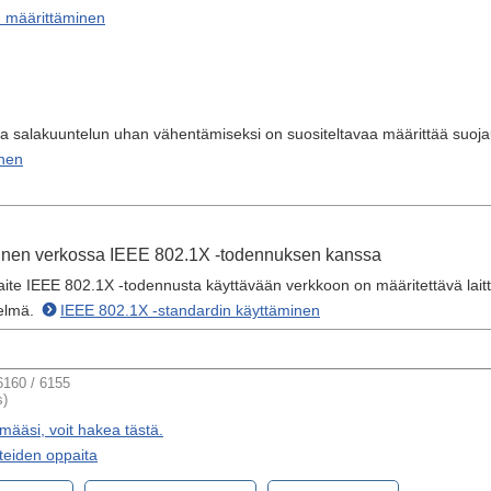
n määrittäminen
a salakuuntelun uhan vähentämiseksi on suositeltavaa määrittää suoj
nen
minen verkossa IEEE 802.1X -todennuksen kanssa
laite IEEE 802.1X -todennusta käyttävään verkkoon on määritettävä lai
elmä.
IEEE 802.1X -standardin käyttäminen
160 / 6155
s)
imääsi, voit hakea tästä.
teiden oppaita