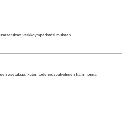
ausasetukset verkkoympäristösi mukaan.
tteen asetuksia, kuten todennuspalvelimen hallinnoima