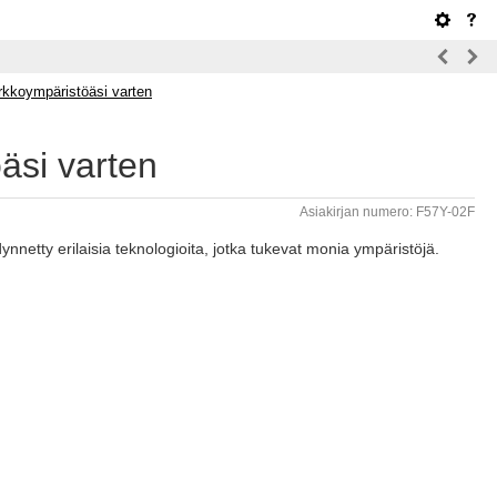
rkkoympäristöäsi varten
äsi varten
Asiakirjan numero: F57Y-02F
ynnetty erilaisia teknologioita, jotka tukevat monia ympäristöjä.