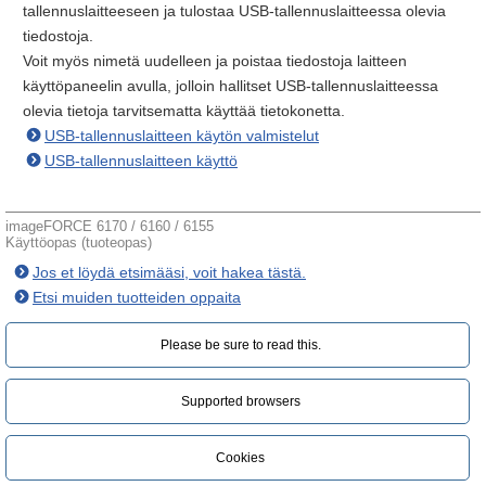
tallennuslaitteeseen ja tulostaa USB-tallennuslaitteessa olevia
tiedostoja.
Voit myös nimetä uudelleen ja poistaa tiedostoja laitteen
käyttöpaneelin avulla, jolloin hallitset USB-tallennuslaitteessa
olevia tietoja tarvitsematta käyttää tietokonetta.
USB-tallennuslaitteen käytön valmistelut
USB-tallennuslaitteen käyttö
imageFORCE 6170 / 6160 / 6155
Käyttöopas (tuoteopas)
Jos et löydä etsimääsi, voit hakea tästä.
Etsi muiden tuotteiden oppaita
Please be sure to read this.‎
Supported browsers
Cookies