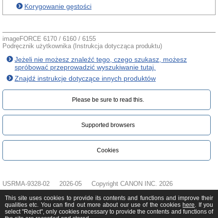
Korygowanie gęstości
imageFORCE 6170 / 6160 / 6155
Podręcznik użytkownika (Instrukcja dotycząca produktu)
Jeżeli nie możesz znaleźć tego, czego szukasz, możesz
spróbować przeprowadzić wyszukiwanie tutaj.
Znajdź instrukcje dotyczące innych produktów
Please be sure to read this.‎
Supported browsers
Cookies
USRMA-9328-02
2026-05
Copyright CANON INC. 2026
This site uses cookies to provide its contents and functions and improve their
qualities etc. You can find out more about our use of the cookies
here
. If you
select "Reject", only cookies necessary to provide the contents and functions of