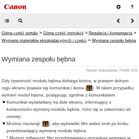
>
>
>
Górna część portalu
Górna część instrukcji
Regulacja i konserwacja
>
Wymiana materiałów eksploatacyjnych i części
Wymiana zespołu bębna
Wymiana zespołu bębna
Numer dokumentu: F58W-10X
Gdy żywotność modułu bębna dobiega końca, w prawym dolnym
rogu ekranu pojawia się komunikat i ikona (
). W takim przypadku
wymień moduł bębna, postępując zgodnie z komunikatem.
Komunikat wyświetlany na dole ekranu, informujący o
konieczności wymiany modułu bębna, różni się w zależności od
umowy.
Możesz nacisnąć [
], aby wyświetlić film wideo krok po kroku
przedstawiający wymianę modułu bębna.
* Możesz odtworzyć film przedstawiający procedurę wymiany w