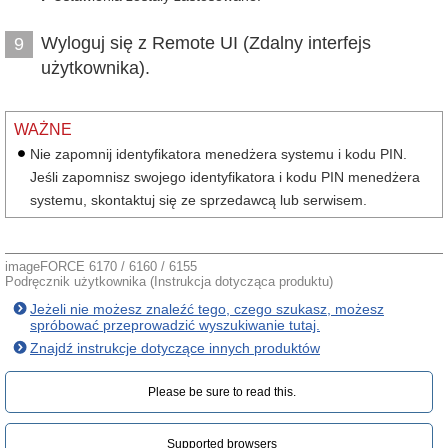
Wyloguj się z Remote UI (Zdalny interfejs
9
użytkownika).
WAŻNE
Nie zapomnij identyfikatora menedżera systemu i kodu PIN.
Jeśli zapomnisz swojego identyfikatora i kodu PIN menedżera
systemu, skontaktuj się ze sprzedawcą lub serwisem.
imageFORCE 6170 / 6160 / 6155
Podręcznik użytkownika (Instrukcja dotycząca produktu)
Jeżeli nie możesz znaleźć tego, czego szukasz, możesz
spróbować przeprowadzić wyszukiwanie tutaj.
Znajdź instrukcje dotyczące innych produktów
Please be sure to read this.‎
Supported browsers