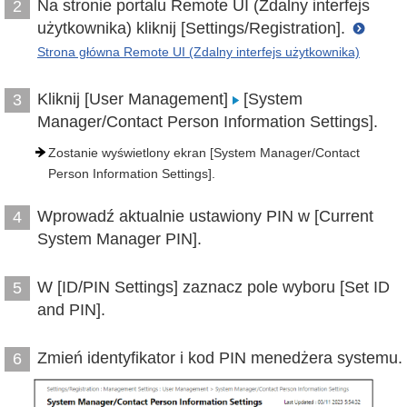
Na stronie portalu Remote UI (Zdalny interfejs
2
użytkownika) kliknij [Settings/Registration].
Strona główna Remote UI (Zdalny interfejs użytkownika)
Kliknij [User Management]
[System
3
Manager/Contact Person Information Settings].
Zostanie wyświetlony ekran [System Manager/Contact
Person Information Settings].
Wprowadź aktualnie ustawiony PIN w [Current
4
System Manager PIN].
W [ID/PIN Settings] zaznacz pole wyboru [Set ID
5
and PIN].
Zmień identyfikator i kod PIN menedżera systemu.
6