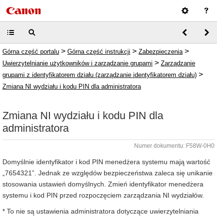
>
>
>
Górna część portalu
Górna część instrukcji
Zabezpieczenia
>
Uwierzytelnianie użytkowników i zarządzanie grupami
Zarządzanie
>
grupami z identyfikatorem działu (zarządzanie identyfikatorem działu)
Zmiana NI wydziału i kodu PIN dla administratora
Zmiana NI wydziału i kodu PIN dla
administratora
Numer dokumentu: F58W-0H0
Domyślnie identyfikator i kod PIN menedżera systemu mają wartość
„7654321”. Jednak ze względów bezpieczeństwa zaleca się unikanie
stosowania ustawień domyślnych. Zmień identyfikator menedżera
systemu i kod PIN przed rozpoczęciem zarządzania NI wydziałów.
* To nie są ustawienia administratora dotyczące uwierzytelniania