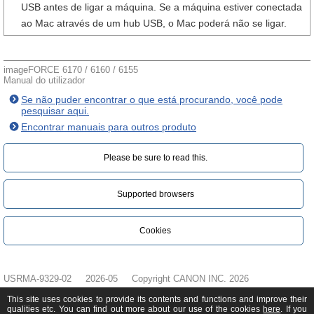
USB antes de ligar a máquina. Se a máquina estiver conectada
ao Mac através de um hub USB, o Mac poderá não se ligar.
imageFORCE 6170 / 6160 / 6155
Manual do utilizador
Se não puder encontrar o que está procurando, você pode
pesquisar aqui.
Encontrar manuais para outros produto
Please be sure to read this.‎
Supported browsers
Cookies
USRMA-9329-02
2026-05
Copyright CANON INC. 2026
This site uses cookies to provide its contents and functions and improve their
qualities etc. You can find out more about our use of the cookies
here
. If you