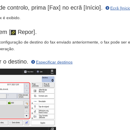
de controlo, prima [Fax] no ecrã [Início].
Ecrã [Iníci
x é exibido.
em [
Repor].
configuração de destino do fax enviado anteriormente, o fax pode ser 
peração.
r o destino.
Especificar destinos