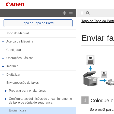
Topo do Topo do Porta
Topo do Topo do Portal
Topo do Manual
Enviar f
Acerca da Máquina
Configurar
Operações Básicas
Imprimir
Digitalizar
Envio/receção de faxes
Preparar para enviar faxes
Configurar as definições de encaminhamento
1
Coloque o 
de fax e de cópia de segurança
Se o ecrã para
Enviar faxes