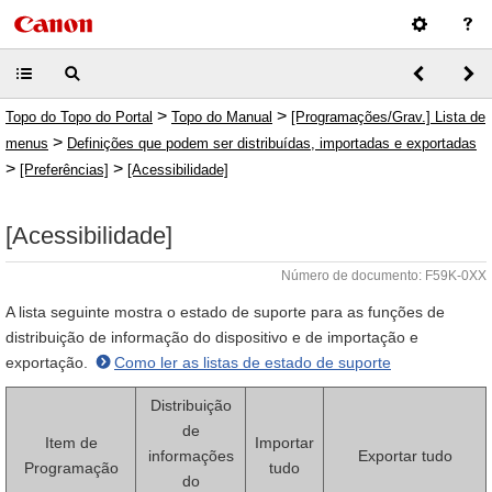
>
>
Topo do Topo do Portal
Topo do Manual
[Programações/Grav.] Lista de
>
menus
Definições que podem ser distribuídas, importadas e exportadas
>
>
[Preferências]
[Acessibilidade]
[Acessibilidade]
Número de documento: F59K-0XX
A lista seguinte mostra o estado de suporte para as funções de
distribuição de informação do dispositivo e de importação e
exportação.
Como ler as listas de estado de suporte
Distribuição
de
Item de
Importar
informações
Exportar tudo
Programação
tudo
do