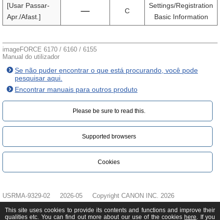
[Usar Passar-
Settings/Registration
C
Apr./Afast.]
Basic Information
imageFORCE 6170 / 6160 / 6155
Manual do utilizador
Se não puder encontrar o que está procurando, você pode
pesquisar aqui.
Encontrar manuais para outros produto
Please be sure to read this.‎
Supported browsers
Cookies
USRMA-9329-02
2026-05
Copyright CANON INC. 2026
This site uses cookies to provide its contents and functions and improve their
qualities etc. You can find out more about our use of the cookies
here
. If you