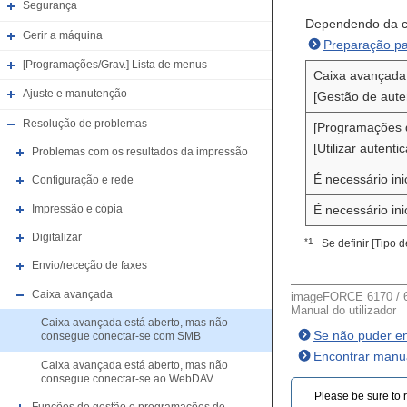
Segurança
Dependendo da co
Gerir a máquina
Preparação pa
[Programações/Grav.] Lista de menus
Caixa avançada
Ajuste e manutenção
[Gestão de aute
Resolução de problemas
[Programações 
[Utilizar autent
Problemas com os resultados da impressão
É necessário in
Configuração e rede
Impressão e cópia
É necessário in
Digitalizar
*1
Se definir [Tipo 
Envio/receção de faxes
Caixa avançada
imageFORCE 6170 / 6
Manual do utilizador
Caixa avançada está aberto, mas não
Se não puder en
consegue conectar-se com SMB
Encontrar manua
Caixa avançada está aberto, mas não
consegue conectar-se ao WebDAV
Please be sure to r