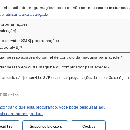
mbinação de programações, pode ou não ser necessário iniciar sessã
ra utilizar Caixa avançada
 programações
nticação]
do servidor SMB] programações
*1
icação SMB]
iciar sessão através do painel de controlo da máquina para aceder?
iciar sessão em outra máquina ou computador para aceder?
de autenticação] no servidor SMB quando as programações de lote estão configurad
160 / 6155
contrar o que está procurando, você pode pesquisar aqui.
is para outros produto
ead this.‎
Supported browsers
Cookies