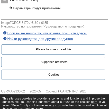
Параметры будут применены.
imageFORCE 6170 / 6160 / 6155
Руководство пользователя (Руководство по продукции)
Если вы не нашли то, что искали, поищите здесь.
Найти руководства для других продуктов
Please be sure to read this.‎
Supported browsers
Cookies
USRMA-9330-02
2026-05
Copyright CANON INC. 2026
This site uses cookies to provide its contents and functions and improve their
qualities etc. You can find out more about our use of the cookies
here
. If you
select "Reject", only cookies necessary to provide the contents and functions of
the site are recorded and stored.