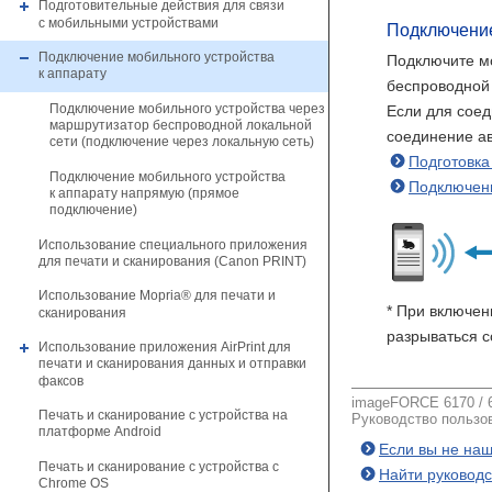
Подготовительные действия для связи
с мобильными устройствами
Подключени
Подключение мобильного устройства
Подключите мо
к аппарату
беспроводной 
Подключение мобильного устройства через
Если для сое
маршрутизатор беспроводной локальной
соединение ав
сети (подключение через локальную сеть)
Подготовка
Подключение мобильного устройства
Подключени
к аппарату напрямую (прямое
подключение)
Использование специального приложения
для печати и сканирования (Canon PRINT)
Использование Mopria® для печати и
* При включе
сканирования
разрываться с
Использование приложения AirPrint для
печати и сканирования данных и отправки
факсов
imageFORCE 6170 / 6
Печать и сканирование с устройства на
Руководство пользов
платформе Android
Если вы не наш
Печать и сканирование с устройства с
Найти руководс
Chrome OS