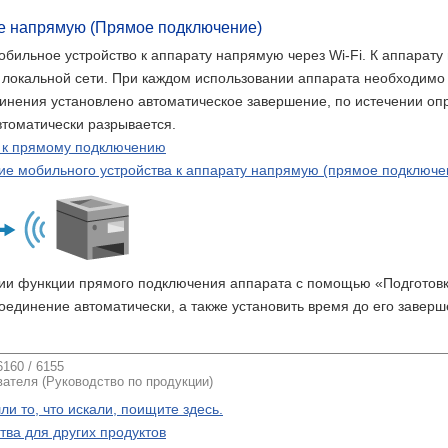
е напрямую (Прямое подключение)
бильное устройство к аппарату напрямую через Wi-Fi. К аппарат
локальной сети. При каждом использовании аппарата необходимо 
динения установлено автоматическое завершение, по истечении о
томатически разрывается.
 к прямому подключению
е мобильного устройства к аппарату напрямую (прямое подключе
нии функции прямого подключения аппарата с помощью «Подготовк
оединение автоматически, а также установить время до его заверш
160 / 6155
ателя (Руководство по продукции)
ли то, что искали, поищите здесь.
тва для других продуктов