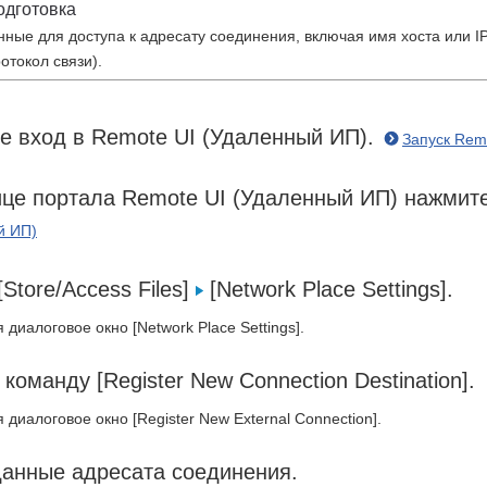
одготовка
нные для доступа к адресату соединения, включая имя хоста или I
отокол связи).
е вход в Remote UI (Удаленный ИП).
Запуск Rem
це портала Remote UI (Удаленный ИП) нажмите [
й ИП)
Store/Access Files]
[Network Place Settings].
 диалоговое окно [Network Place Settings].
команду [Register New Connection Destination].
 диалоговое окно [Register New External Connection].
данные адресата соединения.