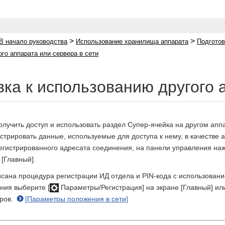
>
>
В начало руководства
Использование хранилища аппарата
Подготов
го аппарата или сервера в сети
вка к использованию другого 
лучить доступ и использовать раздел Супер-ячейка на другом апп
стрировать данные, используемые для доступа к нему, в качестве 
гистрированного адресата соединения, на панели управления нажми
[Главный].
исана процедура регистрации ИД отдела и PIN-кода с использован
ния выберите [
Параметры/Регистрация] на экране [Главный] ил
ров.
[Параметры положения в сети]