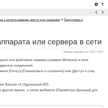
>
ка к использованию места для хранения
Подготовка к
аппарата или сервера в сети
Номер документа: F5C7-0CF
арате или файловом сервере (сервере Windows) в сети,
адресата соединения.
те [Сеть] в [Сканировать и сохранить] или [Доступ к сохр.
ием Remote UI (Удаленный ИП).
и другом экране, а затем выберите [Параметры функции] для