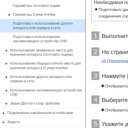
Необходимая п
Параметры почтового ящика
Подготовьте да
Параметры Супер-ячейка
соединения (пр
Подготовка к использованию другого
аппарата или сервера в сети
1
Выполнит
Подготовка к использованию
запоминающего устройства USB
Использование временного места для
2
На страни
хранения аппарата (почтового ящика)
UI (Удаленны
Использование общедоступного места для
хранения аппарата (Супер-ячейка)
3
Нажмите [
Использование другого аппарата или
сервера в сети
Отобразится
Использование запоминающего устройства
USB
4
Выберите 
Экран [Доступ к сохр. файлам]
Отобразится
Подключение к мобильным устройствам
Защита
5
Укажите 