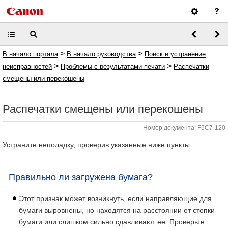
>
>
В начало портала
В начало руководства
Поиск и устранение
>
>
неисправностей
Проблемы с результатами печати
Распечатки
смещены или перекошены
Распечатки смещены или перекошены
Номер документа: F5C7-120
Устраните неполадку, проверив указанные ниже пункты.
Правильно ли загружена бумага?
Этот признак может возникнуть, если направляющие для
бумаги выровнены, но находятся на расстоянии от стопки
бумаги или слишком сильно сдавливают ее. Проверьте